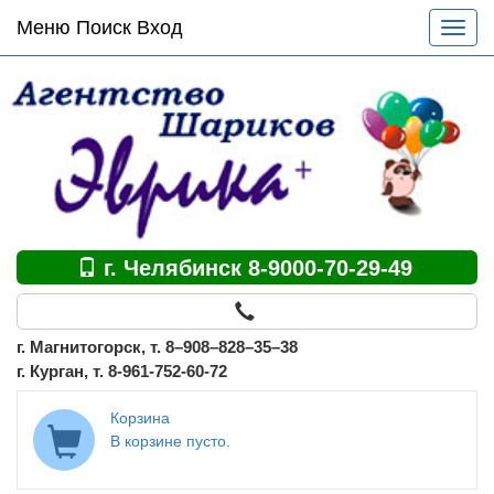
Основное
Меню Поиск Вход
Разве
меню
меню
по
сайту
г. Челябинск 8-9000-70-29-49
г. Магнитогорск, т. 8–908–828–35–38
г. Курган, т. 8-961-752-60-72
Корзина
В корзине пусто.