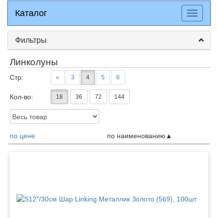
Каталог
Каталог
Разверн
меню
Фильтры
Линколуны
Стр:
«
3
4
5
6
Кол-во:
18
36
72
144
Доступность:
по цене
по наименованию
Товары