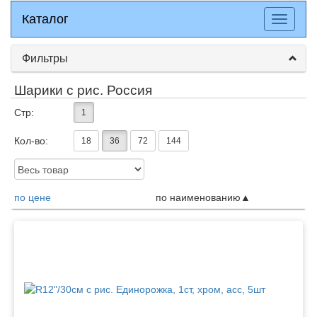
Каталог
Каталог
Разверн
меню
Фильтры
Шарики с рис. Россия
Стр:
1
Кол-во:
18
36
72
144
Доступность:
по цене
по наименованию
Товары