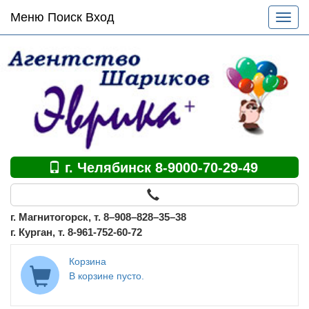
Основное
Меню Поиск Вход
Разве
меню
меню
по
сайту
г. Челябинск 8-9000-70-29-49
г. Магнитогорск, т. 8–908–828–35–38
г. Курган, т. 8-961-752-60-72
Корзина
В корзине пусто.