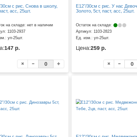
/30см с рис. Снова в школу,
Е12"/30см с рис. У нас Девоч
паст, асс, 25шт.
Золото, 5ст, паст, асс, 25шт.
ок на складе: нет в наличии
Остаток на складе:
кул:
1103-2937
Артикул:
1103-2823
зм.:
уп-25шт.
Ед. изм.:
уп-25шт.
а:
147 р.
Цена:
259 р.
/30см с рис. Динозавры 5ст,
Е12"/30см с рис. Медвежоно