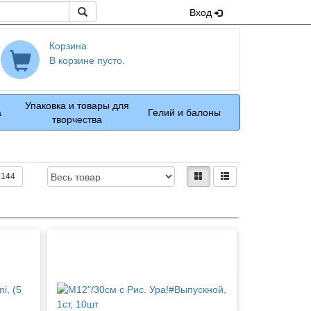
Поиск
Вход
Корзина
В корзине пусто.
Упаковка и товары для
а
Гелий и балоны
творчества
Доступность:
Вид:
плитками
рядами
144