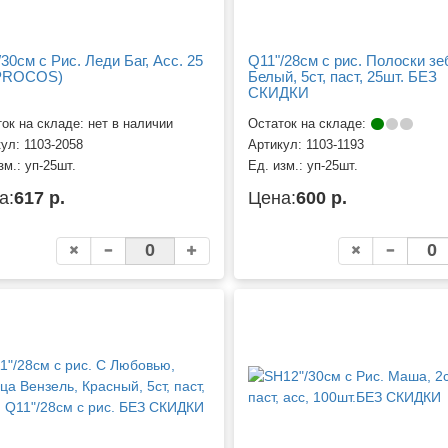
/30см с Рис. Леди Баг, Асс. 25
Q11"/28см с рис. Полоски зе
(PROCOS)
Белый, 5ст, паст, 25шт. БЕЗ
СКИДКИ
ок на складе: нет в наличии
Остаток на складе:
кул:
1103-2058
Артикул:
1103-1193
зм.:
уп-25шт.
Ед. изм.:
уп-25шт.
а:
617 р.
Цена:
600 р.