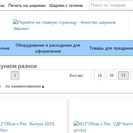
Поиск
нас
Печать на шариках
Шарики с гелием
по
товарам
Оборудование и расходники для
нные
Товары для праздник
оформления
сунком разное
Кол-во:
1
18
36
72
е
по наименованию
ары