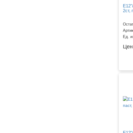
Е12"
2ст, 
Остат
Арти
Ед. и
Цен
Е12"