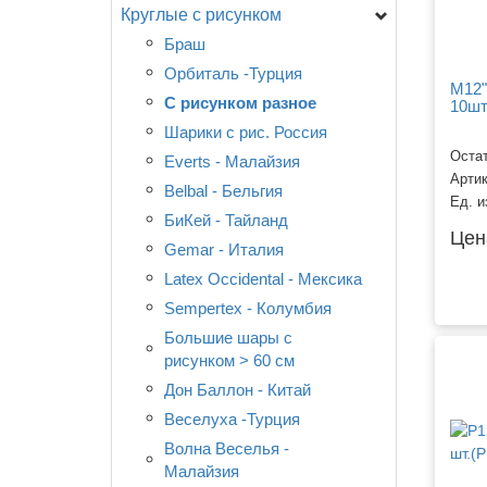
Круглые с рисунком
05 дюймов (13 см)
09-10 дюймов (23-25 см)
Браш
11-12 дюймов (28-30 см)
Орбиталь -Турция
M12"
14 дюймов (35 см)
С рисунком разное
10ш
15-18 дюймов (38-46 см)
Шарики с рис. Россия
Остат
Большие шары > 60 см
Everts - Малайзия
Арти
Хром
Belbal - Бельгия
Ед. и
БиКей - Тайланд
Цен
Gemar - Италия
Latex Occidental - Мексика
Sempertex - Колумбия
Большие шары с
рисунком > 60 см
Дон Баллон - Китай
Веселуха -Турция
Волна Веселья -
Малайзия