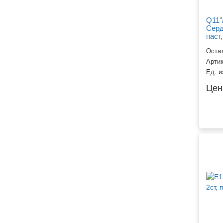
Q11"
Серд
паст
СКИ
Остат
Арти
Ед. и
Цен