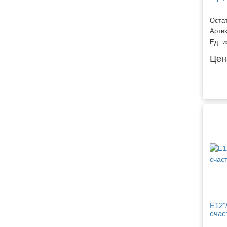
Остат
Арти
Ед. и
Цен
Е12"
счаст