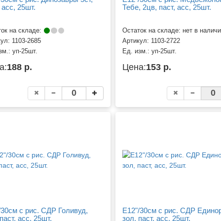
 асс, 25шт.
Тебе, 2цв, паст, асс, 25шт.
ок на складе:
Остаток на складе: нет в налич
кул:
1103-2685
Артикул:
1103-2722
зм.:
уп-25шт.
Ед. изм.:
уп-25шт.
а:
188 р.
Цена:
153 р.
/30см с рис. СДР Голивуд,
Е12"/30см с рис. СДР Едино
паст, асс, 25шт.
зол, паст, асс, 25шт.