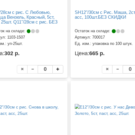
/28см с рис. С Любовью,
SH12"/30см с Рис. Маша, 2ст,
ца Вензель, Красный, 5ст,
асс, 100шт.БЕЗ СКИДКИ
, 25шт. Q11"/28см с рис. БЕЗ
ДКИ
ок на складе:
Остаток на складе:
кул:
1103-1507
Артикул:
700017
зм.:
уп-25шт.
Ед. изм.:
упаковка по 100 штук.
а:
302 р.
Цена:
665 р.