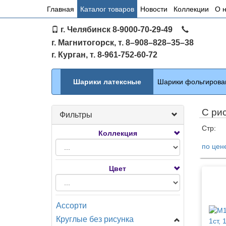
Основное
Главная
Каталог товаров
Новости
Коллекции
О 
меню
г. Челябинск 8-9000-70-29-49
по
г. Магнитогорск, т. 8–908–828–35–38
сайту
г. Курган, т. 8-961-752-60-72
Каталог
Шарики латексные
Шарики фольгирова
С ри
Фильтры
Стр:
Коллекция
по цен
Тов
Цвет
Ассорти
Круглые без рисунка