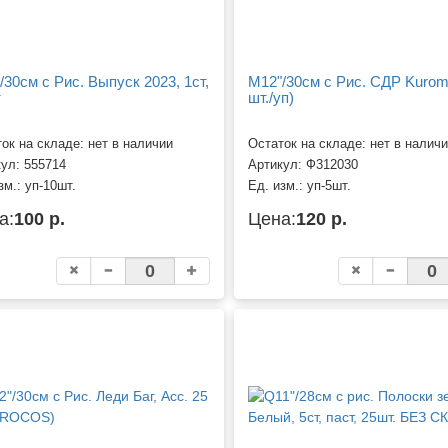
/30см с Рис. Выпуск 2023, 1ст,
M12"/30см с Рис. СДР Kuromi
т
шт./уп)
ок на складе: нет в наличии
Остаток на складе: нет в налич
кул:
555714
Артикул:
Ф312030
зм.:
уп-10шт.
Ед. изм.:
уп-5шт.
а:
100 р.
Цена:
120 р.