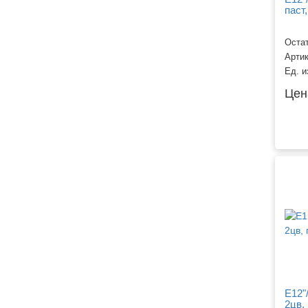
паст,
Остат
Арти
Ед. и
Цен
Е12"
2цв, 