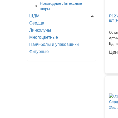
Новогодние Латексные
шары
ШДМ
P12"
шт.
Сердца
ШДМ Aссорти и С
Рисунком, 160-660
Линколуны
Остат
ШДМ M - Латекс
Многоцветные
Арти
Оксидентл (Мексика), 270
Ед. и
Панч-болы и упаковщики
ШДМ Q - Куалатекс и
Фигурные
Цен
Другие производители,
160-660
ШДМ S - Семпертекс
(Колумбия), 160-660
ШДМ Э - Эвертс
(Малайзия), 160-360