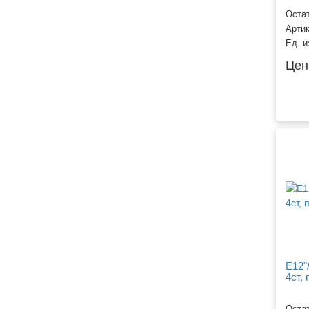
Остат
Арти
Ед. и
Цен
Е12"
4ст, 
Остат