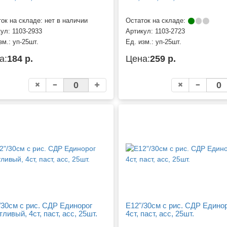
ок на складе: нет в наличии
Остаток на складе:
кул:
1103-2933
Артикул:
1103-2723
зм.:
уп-25шт.
Ед. изм.:
уп-25шт.
а:
184 р.
Цена:
259 р.
/30см с рис. СДР Единорог
Е12"/30см с рис. СДР Единор
ливый, 4ст, паст, асс, 25шт.
4ст, паст, асс, 25шт.