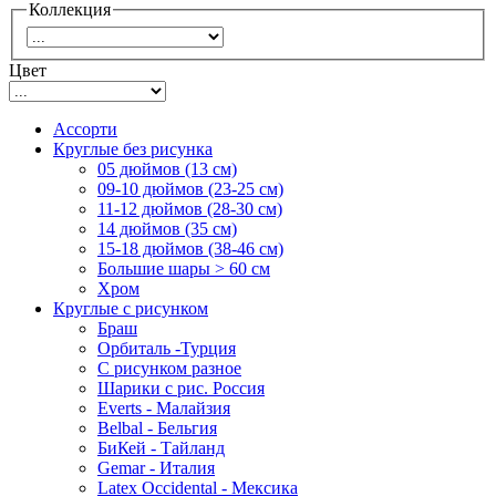
Коллекция
Цвет
Ассорти
Круглые без рисунка
05 дюймов (13 см)
09-10 дюймов (23-25 см)
11-12 дюймов (28-30 см)
14 дюймов (35 см)
15-18 дюймов (38-46 см)
Большие шары > 60 см
Хром
Круглые с рисунком
Браш
Орбиталь -Турция
С рисунком разное
Шарики с рис. Россия
Everts - Малайзия
Belbal - Бельгия
БиКей - Тайланд
Gemar - Италия
Latex Occidental - Мексика