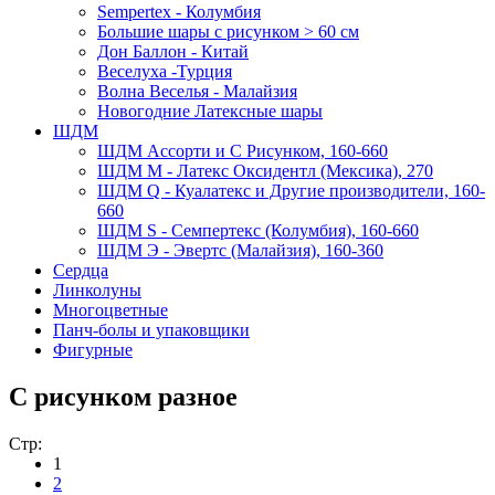
Sempertex - Колумбия
Большие шары с рисунком > 60 см
Дон Баллон - Китай
Веселуха -Турция
Волна Веселья - Малайзия
Новогодние Латексные шары
ШДМ
ШДМ Aссорти и С Рисунком, 160-660
ШДМ M - Латекс Оксидентл (Мексика), 270
ШДМ Q - Куалатекс и Другие производители, 160-
660
ШДМ S - Семпертекс (Колумбия), 160-660
ШДМ Э - Эвертс (Малайзия), 160-360
Сердца
Линколуны
Многоцветные
Панч-болы и упаковщики
Фигурные
С рисунком разное
Стр:
1
2