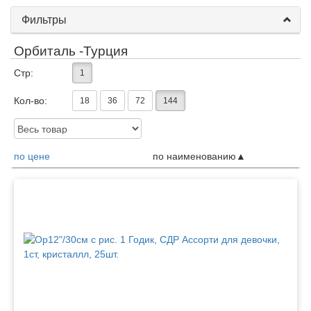
Фильтры
Орбиталь -Турция
Стр:
1
Кол-во:
18
36
72
144
Доступность:
по цене
по наименованию
Товары