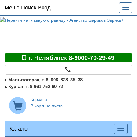
Основное
Меню Поиск Вход
Разве
меню
меню
по
сайту
г. Челябинск 8-9000-70-29-49
г. Магнитогорск, т. 8–908–828–35–38
г. Курган, т. 8-961-752-60-72
Корзина
В корзине пусто.
Каталог
Каталог
Разверн
меню