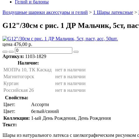
Гелий и балоны
Воздушные шарики аксессуары и гелий
>
1 Шары латексные
>
G12"/30см с рис. 1 ДР Мальчик, 5ст, паст
цена 476,00 р.
Артикул:
1103-1829
Наличие:
МОПРа 10, ТК Каскад
нет в наличии
Магнитогорск
нет в наличии
Курган
нет в наличии
Российская 26
нет в наличии
Свойства:
Цвет:
Ассорти
Цвет:
белый/синий
Коллекции:
1-ый День Рождения, День Рождения
Текст:
Шары из натурального латекса c шелкографическим рисунком о