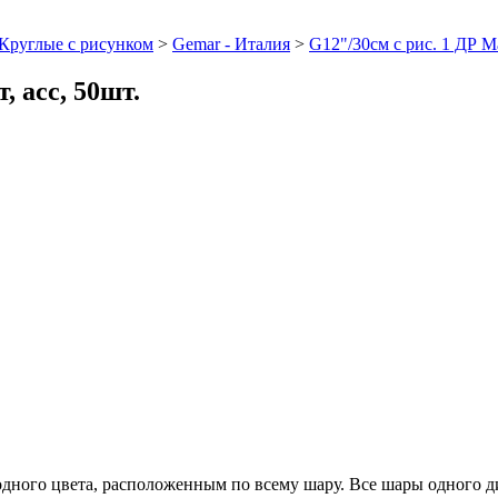
Круглые с рисунком
>
Gemar - Италия
>
G12"/30см с рис. 1 ДР Ма
, асс, 50шт.
дного цвета, расположенным по всему шару. Все шары одного ди