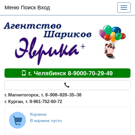
Основное
Меню Поиск Вход
Разве
меню
меню
по
сайту
г. Челябинск 8-9000-70-29-49
г. Магнитогорск, т. 8–908–828–35–38
г. Курган, т. 8-961-752-60-72
Корзина
В корзине пусто.