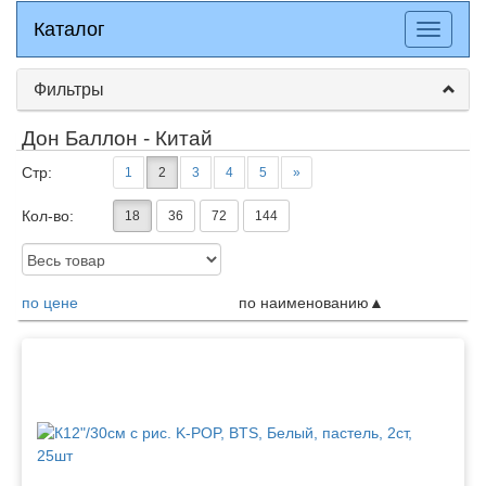
Каталог
Каталог
Разверн
меню
Фильтры
Дон Баллон - Китай
Стр:
1
2
3
4
5
»
Кол-во:
18
36
72
144
Доступность:
по цене
по наименованию
Товары