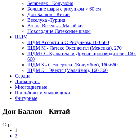
Sempertex - Колумбия
Большие шары с рисунком > 60 см
Дон Баллон - Китай
Веселуха -Турция
Волна Веселья - Малайзия
Новогодние Латексные шары
ШДМ
ШДМ Aссорти и С Рисунком, 160-660
ШДМ M - Латекс Оксидентл (Мексика), 270
ШДМ Q - Куалатекс и Другие производители, 160-
660
ШДМ S - Семпертекс (Колумбия), 160-660
ШДМ Э - Эвертс (Малайзия), 160-360
Сердца
Линколуны
Многоцветные
Панч-болы и упаковщики
Фигурные
Дон Баллон - Китай
Стр:
1
2