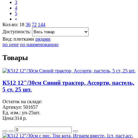
3
4
5
»
Кол-во:
18
36
72
144
Доступность:
Вид:
плитками
рядами
по цене
по наименованию
Товары
К512 12"/30см Синий трактор, Ассорти, пастель,
5 ст, 25 шт.
Остаток на складе:
Артикул:
501657
Ед. изм.:
уп-25шт.
Цена:
314 р.