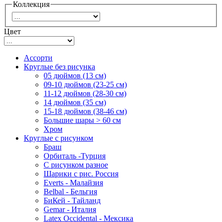
Коллекция
Цвет
Ассорти
Круглые без рисунка
05 дюймов (13 см)
09-10 дюймов (23-25 см)
11-12 дюймов (28-30 см)
14 дюймов (35 см)
15-18 дюймов (38-46 см)
Большие шары > 60 см
Хром
Круглые с рисунком
Браш
Орбиталь -Турция
С рисунком разное
Шарики с рис. Россия
Everts - Малайзия
Belbal - Бельгия
БиКей - Тайланд
Gemar - Италия
Latex Occidental - Мексика