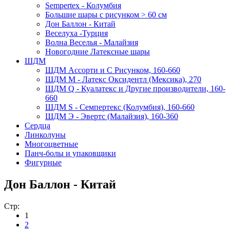
Sempertex - Колумбия
Большие шары с рисунком > 60 см
Дон Баллон - Китай
Веселуха -Турция
Волна Веселья - Малайзия
Новогодние Латексные шары
ШДМ
ШДМ Aссорти и С Рисунком, 160-660
ШДМ M - Латекс Оксидентл (Мексика), 270
ШДМ Q - Куалатекс и Другие производители, 160-
660
ШДМ S - Семпертекс (Колумбия), 160-660
ШДМ Э - Эвертс (Малайзия), 160-360
Сердца
Линколуны
Многоцветные
Панч-болы и упаковщики
Фигурные
Дон Баллон - Китай
Стр:
1
2