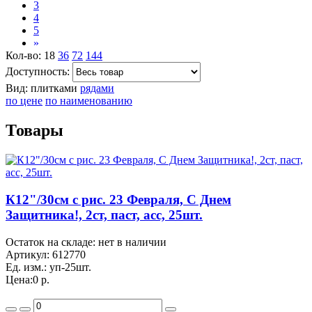
3
4
5
»
Кол-во:
18
36
72
144
Доступность:
Вид:
плитками
рядами
по цене
по наименованию
Товары
К12"/30см с рис. 23 Февраля, С Днем
Защитника!, 2ст, паст, асс, 25шт.
Остаток на складе: нет в наличии
Артикул:
612770
Ед. изм.:
уп-25шт.
Цена:
0 р.