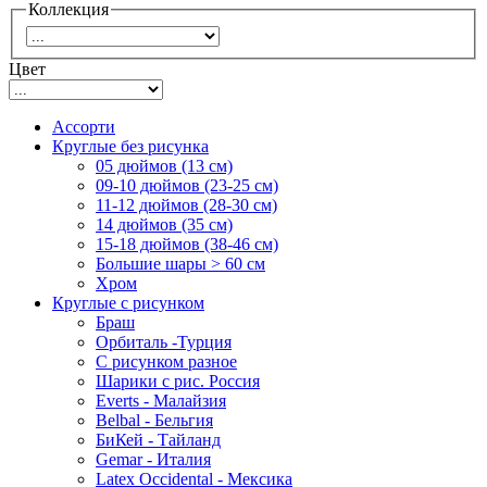
Коллекция
Цвет
Ассорти
Круглые без рисунка
05 дюймов (13 см)
09-10 дюймов (23-25 см)
11-12 дюймов (28-30 см)
14 дюймов (35 см)
15-18 дюймов (38-46 см)
Большие шары > 60 см
Хром
Круглые с рисунком
Браш
Орбиталь -Турция
С рисунком разное
Шарики с рис. Россия
Everts - Малайзия
Belbal - Бельгия
БиКей - Тайланд
Gemar - Италия
Latex Occidental - Мексика