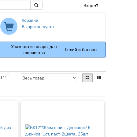
Поиск
Вход
Корзина
В корзине пусто.
Упаковка и товары для
а
Гелий и балоны
творчества
Доступность:
Вид:
плитками
рядами
144