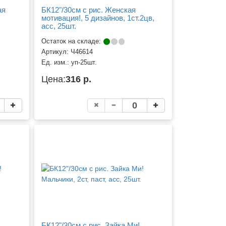
ая
БК12"/30см с рис. Женская
мотивация!, 5 дизайнов, 1ст.2цв,
асс, 25шт.
Остаток на складе:
Артикул:
Ч46614
Ед. изм.:
уп-25шт.
Цена:
316 р.
БК12"/30см с рис. Зайка Ми!