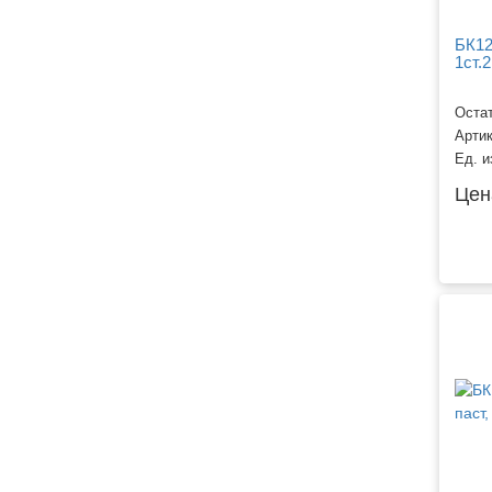
БК12
1ст.
Остат
Арти
Ед. и
Цен