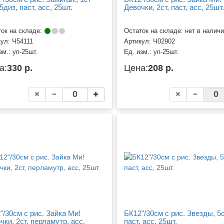
5диз, паст, асс, 25шт.
Девочки, 2ст, паст, асс, 25шт.
ок на складе:
Остаток на складе: нет в налич
кул:
Ч54111
Артикул:
Ч02902
зм.:
уп-25шт.
Ед. изм.:
уп-25шт.
а:
330 р.
Цена:
208 р.
"/30см с рис. Зайка Ми!
БК12"/30см с рис. Звезды, 5с
чки, 2ст, перламутр, асс,
паст, асс, 25шт.