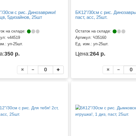
"/30см с рис. Динозаврики!
БК12"/30см с рис. Динозавры,
2цв, 5дизайнов, 25шт
паст, асс, 25шт.
ок на складе:
Остаток на складе:
кул:
ч44519
Артикул:
Ч35160
зм.:
уп-25шт.
Ед. изм.:
уп-25шт.
а:
350 р.
Цена:
264 р.