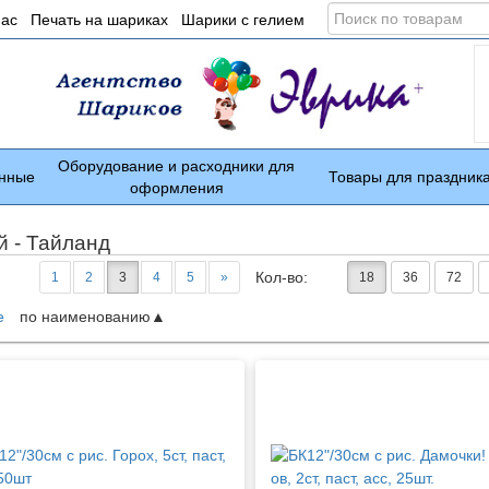
Поиск
нас
Печать на шариках
Шарики с гелием
по
товарам
Оборудование и расходники для
нные
Товары для праздник
оформления
й - Тайланд
Кол-во:
1
2
3
4
5
»
18
36
72
е
по наименованию
ары