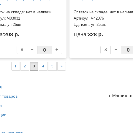
.
ок на складе: нет в наличии
Остаток на складе: нет в налич
кул:
Ч03031
Артикул:
Ч42076
зм.:
уп-25шт.
Ед. изм.:
уп-25шт.
а:
208 р.
Цена:
328 р.
1
2
3
4
5
»
я
г. Магнитог
г товаров
и
ции