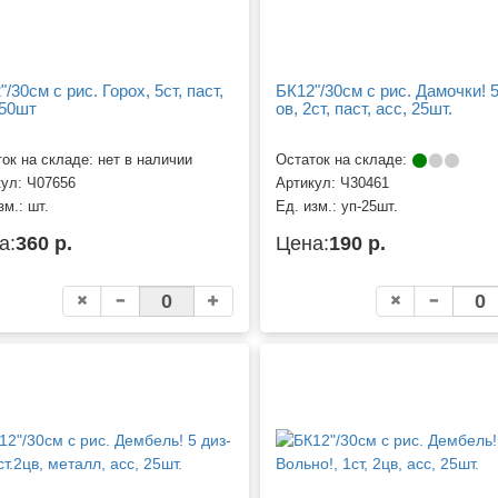
/30см с рис. Горох, 5ст, паст,
БК12"/30см с рис. Дамочки! 5
 50шт
ов, 2ст, паст, асс, 25шт.
ок на складе: нет в наличии
Остаток на складе:
кул:
Ч07656
Артикул:
Ч30461
зм.:
шт.
Ед. изм.:
уп-25шт.
а:
360 р.
Цена:
190 р.