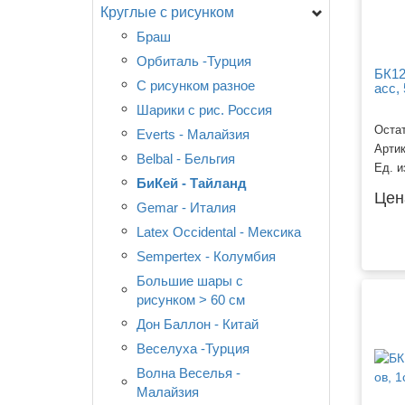
Круглые с рисунком
05 дюймов (13 см)
09-10 дюймов (23-25 см)
Браш
11-12 дюймов (28-30 см)
Орбиталь -Турция
БК12"
14 дюймов (35 см)
С рисунком разное
асс,
15-18 дюймов (38-46 см)
Шарики с рис. Россия
Остат
Большие шары > 60 см
Everts - Малайзия
Арти
Хром
Belbal - Бельгия
Ед. и
БиКей - Тайланд
Цен
Gemar - Италия
Latex Occidental - Мексика
Sempertex - Колумбия
Большие шары с
рисунком > 60 см
Дон Баллон - Китай
Веселуха -Турция
Волна Веселья -
Малайзия