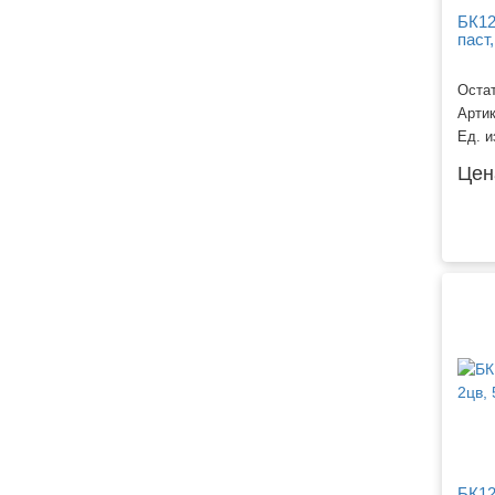
БК12
паст,
Остат
Арти
Ед. и
Цен
БК12