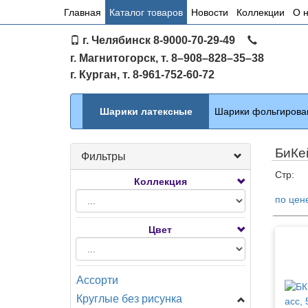
Основное
Главная
Каталог товаров
Новости
Коллекции
О 
меню
г. Челябинск 8-9000-70-29-49
по
г. Магнитогорск, т. 8–908–828–35–38
сайту
г. Курган, т. 8-961-752-60-72
Каталог
Шарики латексные
Шарики фольгирова
БиКе
Фильтры
Стр:
Коллекция
по цен
Тов
Цвет
Ассорти
Круглые без рисунка