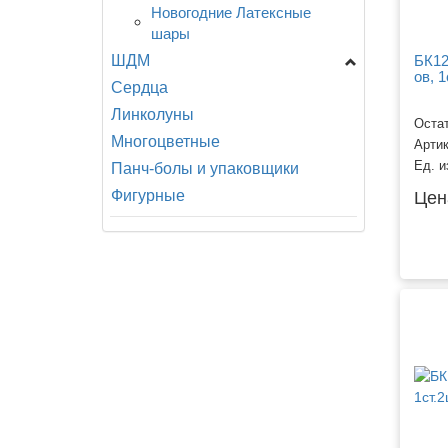
Новогодние Латексные
шары
ШДМ
БК12
ов, 1
Сердца
ШДМ Aссорти и С
Рисунком, 160-660
Линколуны
Остат
ШДМ M - Латекс
Многоцветные
Арти
Оксидентл (Мексика), 270
Ед. и
Панч-болы и упаковщики
ШДМ Q - Куалатекс и
Фигурные
Цен
Другие производители,
160-660
ШДМ S - Семпертекс
(Колумбия), 160-660
ШДМ Э - Эвертс
(Малайзия), 160-360