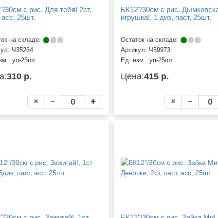
"/30см с рис. Для тебя! 2ст,
БК12"/30см с рис. Дымковск
 асс, 25шт.
игрушка!, 1 диз, паст, 25шт.
ок на складе:
Остаток на складе:
кул:
Ч35264
Артикул:
Ч59973
зм.:
уп-25шт.
Ед. изм.:
уп-25шт.
а:
310 р.
Цена:
415 р.
"/30см с рис. Зажигай!, 1ст
БК12"/30см с рис. Зайка Ми!