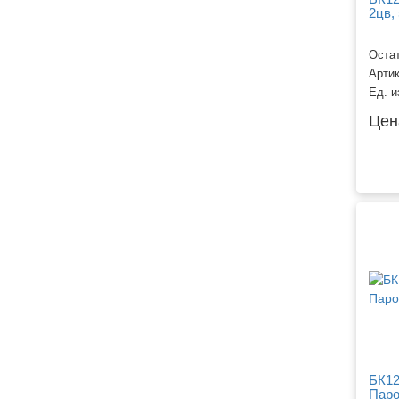
2цв, 
Остат
Арти
Ед. и
Цен
БК12
Паро