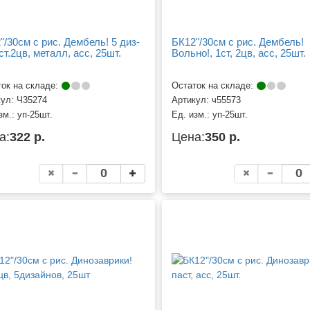
"/30см с рис. Дембель! 5 диз-
БК12"/30см с рис. Дембель!
ст.2цв, металл, асс, 25шт.
Вольно!, 1ст, 2цв, асс, 25шт.
ок на складе:
Остаток на складе:
кул:
Ч35274
Артикул:
ч55573
зм.:
уп-25шт.
Ед. изм.:
уп-25шт.
а:
322 р.
Цена:
350 р.