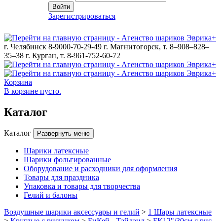
Войти
Зарегистрироваться
г. Челябинск 8-9000-70-29-49
г. Магнитогорск, т. 8–908–828–
35–38
г. Курган, т. 8-961-752-60-72
Корзина
В корзине пусто.
Каталог
Каталог
Развернуть меню
Шарики латексные
Шарики фольгированные
Оборудование и расходники для оформления
Товары для праздника
Упаковка и товары для творчества
Гелий и балоны
Воздушные шарики аксессуары и гелий
>
1 Шары латексные
>
Круглые с рисунком
>
БиКей - Тайланд
>
БК12"/30см с рис.