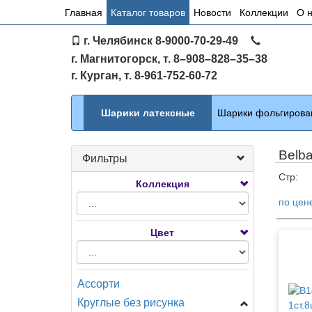
Основное
Главная
Каталог товаров
Новости
Коллекции
О 
меню
г. Челябинск 8-9000-70-29-49
по
г. Магнитогорск, т. 8–908–828–35–38
сайту
г. Курган, т. 8-961-752-60-72
Каталог
Шарики латексные
Шарики фольгирова
Belba
Фильтры
Стр:
Коллекция
по цен
Тов
Цвет
Ассорти
Круглые без рисунка