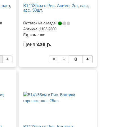
 паст,
B14"/35см с Рис. Аниме, 2ст, паст,
асс, 50шт.
ии
Остаток на складе:
Артикул:
1103-2800
Ед. изм.:
шт.
Цена:
436 р.
т,
B14"/35см с Рис. Бантики