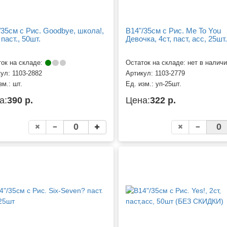
/35см с Рис. Goodbye, школа!,
B14"/35см с Рис. Me To You
 паст., 50шт.
Девочка, 4ст, паст, асс, 25шт.
ок на складе:
Остаток на складе: нет в налич
кул:
1103-2882
Артикул:
1103-2779
зм.:
шт.
Ед. изм.:
уп-25шт.
а:
390 р.
Цена:
322 р.