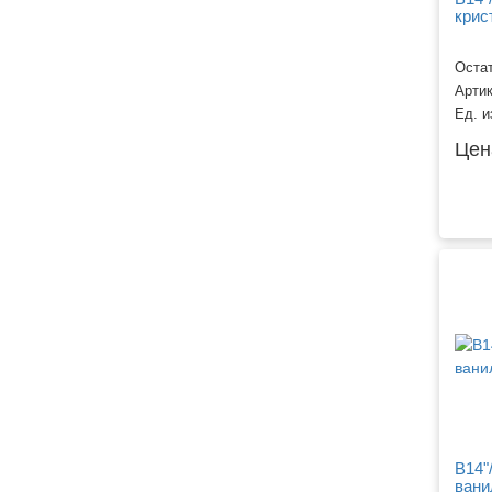
крис
Остат
Арти
Ед. и
Цен
B14"
вани