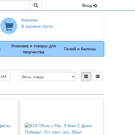
Поиск
Вход
Корзина
В корзине пусто.
Упаковка и товары для
а
Гелий и балоны
творчества
Доступность:
Вид:
плитками
рядами
144