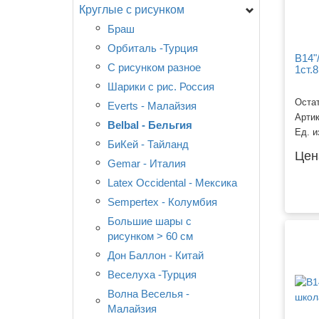
Круглые с рисунком
05 дюймов (13 см)
09-10 дюймов (23-25 см)
Браш
11-12 дюймов (28-30 см)
Орбиталь -Турция
B14"
14 дюймов (35 см)
С рисунком разное
1ст.8
15-18 дюймов (38-46 см)
Шарики с рис. Россия
Остат
Большие шары > 60 см
Everts - Малайзия
Арти
Хром
Belbal - Бельгия
Ед. и
БиКей - Тайланд
Цен
Gemar - Италия
Latex Occidental - Мексика
Sempertex - Колумбия
Большие шары с
рисунком > 60 см
Дон Баллон - Китай
Веселуха -Турция
Волна Веселья -
Малайзия