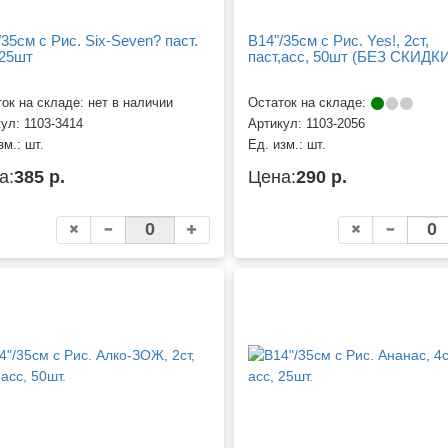
/35см с Рис. Six-Seven? паст.
B14"/35см с Рис. Yes!, 2ст,
 25шт
паст,асс, 50шт (БЕЗ СКИДК
ок на складе: нет в наличии
Остаток на складе:
кул:
1103-3414
Артикул:
1103-2056
зм.:
шт.
Ед. изм.:
шт.
а:
385 р.
Цена:
290 р.