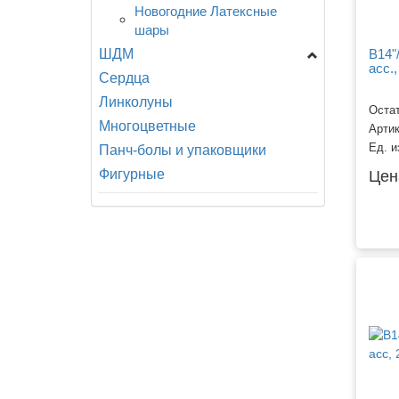
Новогодние Латексные
шары
ШДМ
B14"
асс.,
Сердца
ШДМ Aссорти и С
Рисунком, 160-660
Линколуны
Остат
ШДМ M - Латекс
Многоцветные
Арти
Оксидентл (Мексика), 270
Ед. и
Панч-болы и упаковщики
ШДМ Q - Куалатекс и
Фигурные
Цен
Другие производители,
160-660
ШДМ S - Семпертекс
(Колумбия), 160-660
ШДМ Э - Эвертс
(Малайзия), 160-360