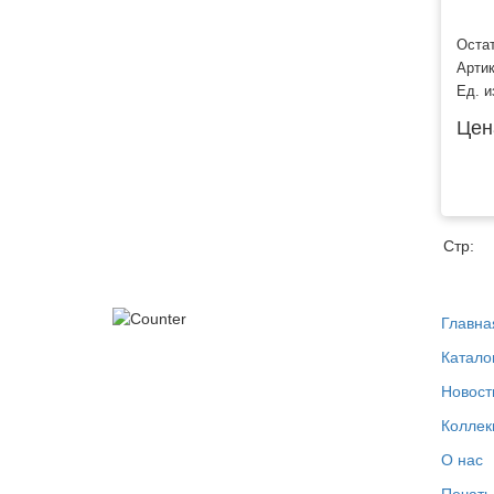
Остат
Арти
Ед. и
Цен
Стр:
Главна
Катало
Новост
Коллек
О нас