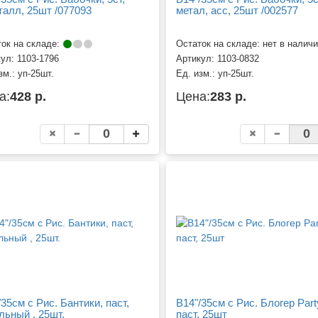
талл, 25шт /077093
метал, асс, 25шт /002577
ок на складе:
Остаток на складе: нет в налич
кул:
1103-1796
Артикул:
1103-0832
зм.:
уп-25шт.
Ед. изм.:
уп-25шт.
а:
428 р.
Цена:
283 р.
/35см с Рис. Бантики, паст,
B14"/35см с Рис. Блогер Party
льный , 25шт.
паст, 25шт