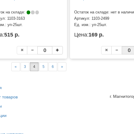
ок на складе:
Остаток на складе: нет в налич
кул:
1103-3163
Артикул:
1103-2499
зм.:
уп-25шт.
Ед. изм.:
уп-25шт.
а:
515 р.
Цена:
169 р.
«
3
4
5
6
»
я
г. Магнитог
г товаров
и
ции