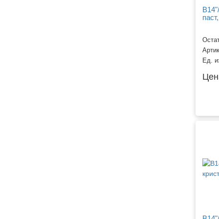
B14"
паст,
Остат
Арти
Ед. и
Цен
B14"