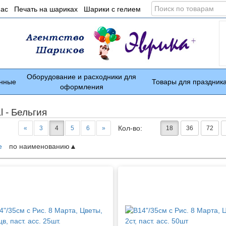
Поиск
нас
Печать на шариках
Шарики с гелием
по
товарам
Оборудование и расходники для
нные
Товары для праздник
оформления
l - Бельгия
Кол-во:
«
3
4
5
6
»
18
36
72
е
по наименованию
ары