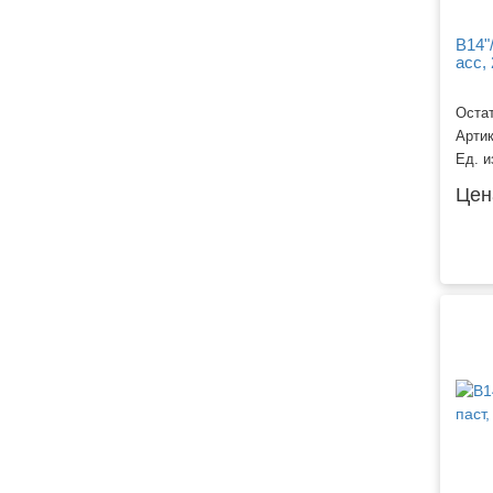
B14"
асс,
Остат
Арти
Ед. и
Цен