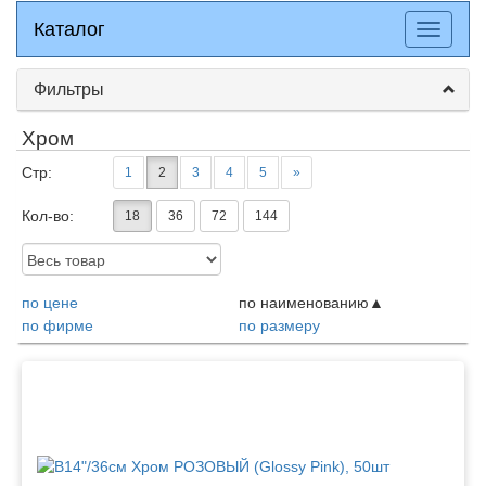
Каталог
Каталог
Разверн
меню
Фильтры
Хром
Стр:
1
2
3
4
5
»
Кол-во:
18
36
72
144
Доступность:
по цене
по наименованию
по фирме
по размеру
Товары