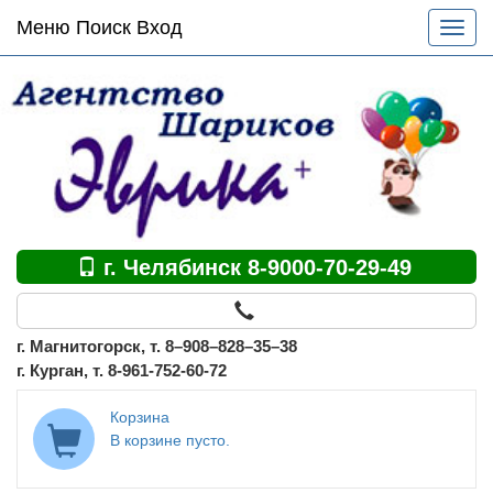
Основное
Меню Поиск Вход
Разве
меню
меню
по
сайту
г. Челябинск 8-9000-70-29-49
г. Магнитогорск, т. 8–908–828–35–38
г. Курган, т. 8-961-752-60-72
Корзина
В корзине пусто.