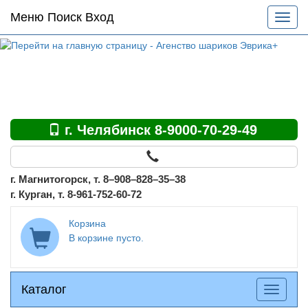
Основное
Меню Поиск Вход
Разве
меню
меню
по
сайту
г. Челябинск 8-9000-70-29-49
г. Магнитогорск, т. 8–908–828–35–38
г. Курган, т. 8-961-752-60-72
Корзина
В корзине пусто.
Каталог
Каталог
Разверн
меню