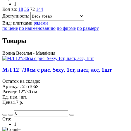
1
Кол-во:
18
36
72
144
Доступность:
Вид:
плитками
рядами
по цене
по наименованию
по фирме
по размеру
Товары
Волна Веселья - Малайзия
МЛ 12"/30см с рис. Sexy, 1ст, паст, асс, 1шт
Остаток на складе:
Артикул:
555106S
Размер:
12"/30 см.
Ед. изм.:
шт.
Цена:
17 р.
Стр:
1