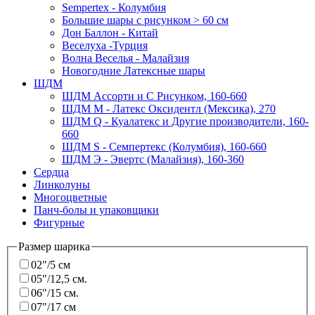
Sempertex - Колумбия
Большие шары с рисунком > 60 см
Дон Баллон - Китай
Веселуха -Турция
Волна Веселья - Малайзия
Новогодние Латексные шары
ШДМ
ШДМ Aссорти и С Рисунком, 160-660
ШДМ M - Латекс Оксидентл (Мексика), 270
ШДМ Q - Куалатекс и Другие производители, 160-
660
ШДМ S - Семпертекс (Колумбия), 160-660
ШДМ Э - Эвертс (Малайзия), 160-360
Сердца
Линколуны
Многоцветные
Панч-болы и упаковщики
Фигурные
Размер шарика
02"/5 см
05"/12,5 см.
06"/15 см.
07"/17 см