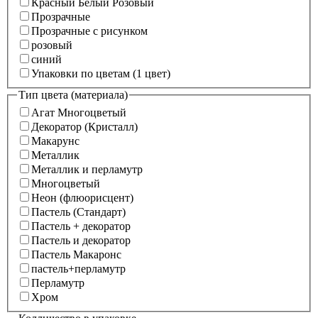
Красный Белый Розовый
Прозрачные
Прозрачные с рисунком
розовый
синий
Упаковки по цветам (1 цвет)
Тип цвета (материала)
Агат Многоцветый
Декоратор (Кристалл)
Макарунс
Металлик
Металлик и перламутр
Многоцветый
Неон (флюорисцент)
Пастель (Стандарт)
Пастель + декоратор
Пастель и декоратор
Пастель Макаронс
пастель+перламутр
Перламутр
Хром