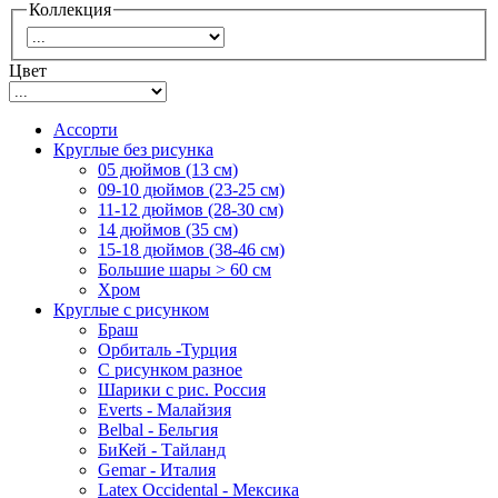
Коллекция
Цвет
Ассорти
Круглые без рисунка
05 дюймов (13 см)
09-10 дюймов (23-25 см)
11-12 дюймов (28-30 см)
14 дюймов (35 см)
15-18 дюймов (38-46 см)
Большие шары > 60 см
Хром
Круглые с рисунком
Браш
Орбиталь -Турция
С рисунком разное
Шарики с рис. Россия
Everts - Малайзия
Belbal - Бельгия
БиКей - Тайланд
Gemar - Италия
Latex Occidental - Мексика