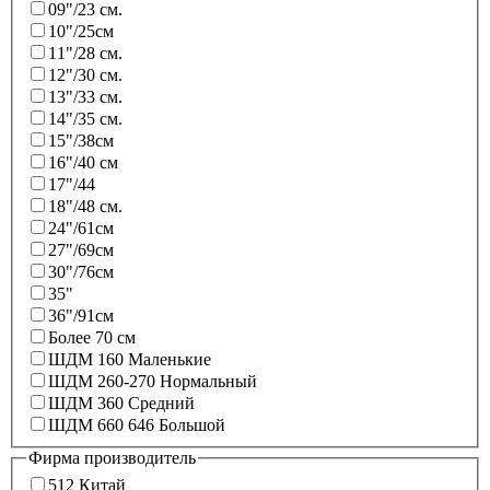
09"/23 см.
10"/25см
11"/28 см.
12"/30 см.
13"/33 см.
14"/35 см.
15"/38см
16"/40 см
17"/44
18"/48 см.
24"/61см
27"/69см
30"/76см
35"
36"/91см
Более 70 см
ШДМ 160 Маленькие
ШДМ 260-270 Нормальный
ШДМ 360 Средний
ШДМ 660 646 Большой
Фирма производитель
512 Китай