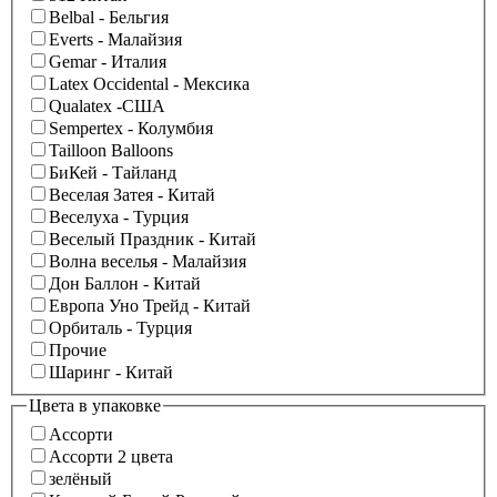
Belbal - Бельгия
Everts - Малайзия
Gemar - Италия
Latex Occidental - Мексика
Qualatex -США
Sempertex - Колумбия
Tailloon Balloons
БиКей - Тайланд
Веселая Затея - Китай
Веселуха - Турция
Веселый Праздник - Китай
Волна веселья - Малайзия
Дон Баллон - Китай
Европа Уно Трейд - Китай
Орбиталь - Турция
Прочие
Шаринг - Китай
Цвета в упаковке
Ассорти
Ассорти 2 цвета
зелёный