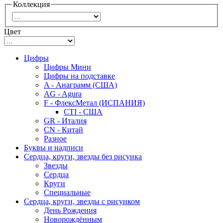
Коллекция
Цвет
Цифры
Цифры Мини
Цифры на подставке
A - Анаграмм (США)
AG - Agura
F - ФлексМетал (ИСПАНИЯ)
CTI - США
GR - Италия
CN - Китай
Разное
Буквы и надписи
Сердца, круги, звезды без рисунка
Звезды
Сердца
Круги
Специальные
Сердца, круги, звезды с рисунком
День Рождения
Новорождённым