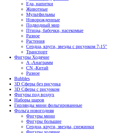
Еда, напитки
Животные
Мультфильмы
Новорожденные
Подводный мир
Птицы, бабочки, насекомые
Разное
Растения
Сердца, круги, звезды с рисунком 7-15"
Транспорт
Фигуры Ходячие
A -Анаграмм
CN -Китай
Разное
Bubbles
3D Сферы без рисунка
3D Сферы с рисунком
Фигуры под воздух
Наборы шаров
Гирлянды мини фольгированные
Фольга новогодняя
Фигуры мини
Фигуры большие
Сердца, круги, звезды, снежинки
Фигуры ходячие