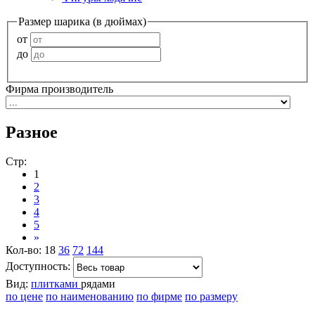
Размер шарика (в дюймах)
от
до
Фирма производитель
Разное
Стр:
1
2
3
4
5
»
Кол-во:
18
36
72
144
Доступность:
Вид:
плитками
рядами
по цене
по наименованию
по фирме
по размеру