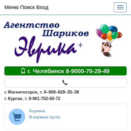
Основное
Меню Поиск Вход
Разве
меню
меню
по
сайту
г. Челябинск 8-9000-70-29-49
г. Магнитогорск, т. 8–908–828–35–38
г. Курган, т. 8-961-752-60-72
Корзина
В корзине пусто.