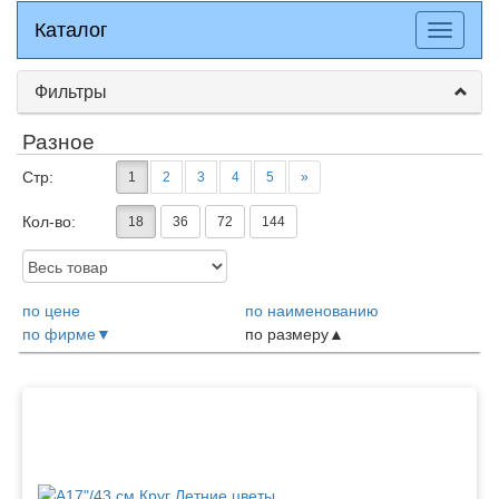
Каталог
Каталог
Разверн
меню
Фильтры
Разное
Стр:
1
2
3
4
5
»
Кол-во:
18
36
72
144
Доступность:
по цене
по наименованию
по фирме
по размеру
Товары