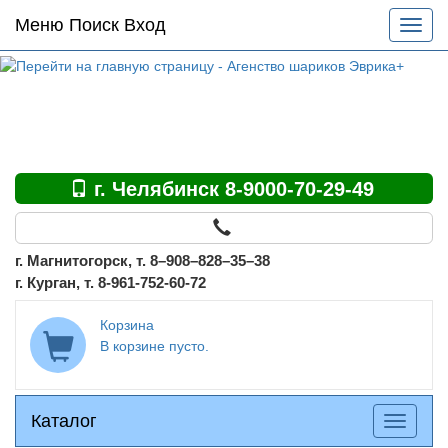
Основное
Меню Поиск Вход
Разве
меню
меню
по
сайту
г. Челябинск 8-9000-70-29-49
г. Магнитогорск, т. 8–908–828–35–38
г. Курган, т. 8-961-752-60-72
Корзина
В корзине пусто.
Каталог
Каталог
Разверн
меню