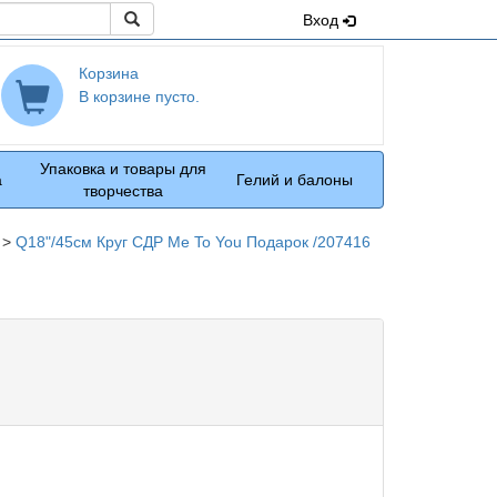
Поиск
Вход
Корзина
В корзине пусто.
Упаковка и товары для
а
Гелий и балоны
творчества
>
Q18"/45см Круг СДР Me To You Подарок /207416