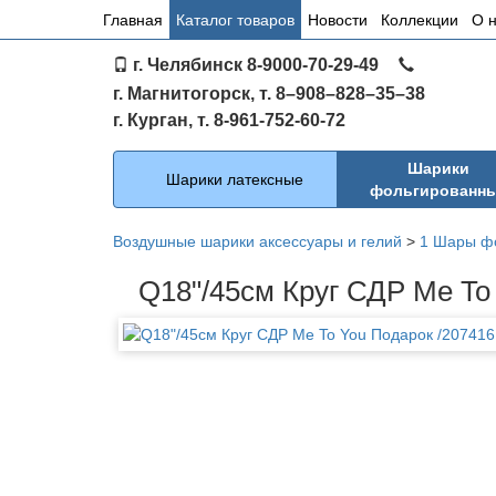
Основное
Главная
Каталог товаров
Новости
Коллекции
О 
меню
г. Челябинск 8-9000-70-29-49
по
г. Магнитогорск, т. 8–908–828–35–38
сайту
г. Курган, т. 8-961-752-60-72
Каталог
Шарики
Шарики латексные
фольгированн
Воздушные шарики аксессуары и гелий
>
1 Шары ф
Q18"/45см Круг СДР Me To