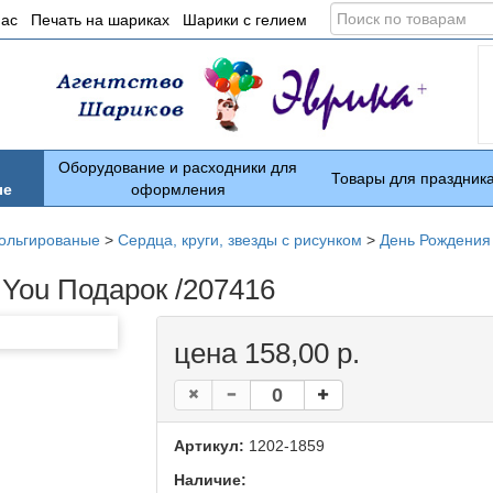
Поиск
нас
Печать на шариках
Шарики с гелием
по
товарам
Оборудование и расходники для
Товары для праздник
ые
оформления
ольгированые
>
Сердца, круги, звезды с рисунком
>
День Рождения
 You Подарок /207416
цена 158,00 р.
Артикул:
1202-1859
Наличие: