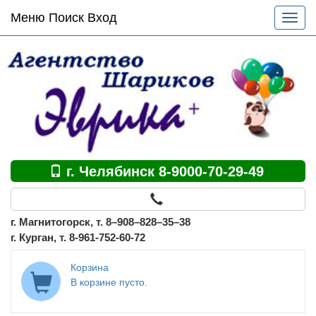
Основное
Меню Поиск Вход
Разве
меню
меню
по
сайту
г. Челябинск 8-9000-70-29-49
г. Магнитогорск, т. 8–908–828–35–38
г. Курган, т. 8-961-752-60-72
Корзина
В корзине пусто.