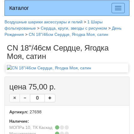
Каталог
Каталог
Разверн
меню
Воздушные шарики аксессуары и гелий
>
1 Шары
фольгированые
>
Сердца, круги, звезды с рисунком
>
День
Рождения
>
CN 18"/46см Сердце, Ягодка Моя, сатин
CN 18"/46см Сердце, Ягодка
Моя, сатин
цена 75,00 р.
Артикул:
27698
Наличие:
МОПРа 10, ТК Каскад
Магнитогорск