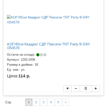
A18"/45см Квадрат СДР Пиксели TNT Party B-DAY
/354578
Остаток на складе:
Артикул:
1202-2436
Размер в дюймах:
18
Ед. изм.:
уп.
Цена:
114 р.
Стр:
1
2
3
4
5
»