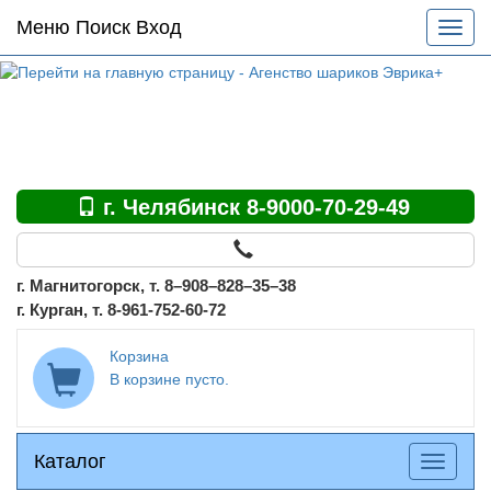
Основное
Меню Поиск Вход
Разве
меню
меню
по
сайту
г. Челябинск 8-9000-70-29-49
г. Магнитогорск, т. 8–908–828–35–38
г. Курган, т. 8-961-752-60-72
Корзина
В корзине пусто.
Каталог
Каталог
Разверн
меню