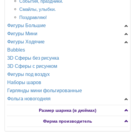
События, праздники.
Смайлы, улыбки.
Поздравляю!
Фигуры Большие
Фигуры Мини
Головы
Фигуры Ходячие
Девочки, мальчики...
Shake, шар с ручкой
Bubbles
День рождения
Головы
A -Анаграмм
3D Сферы без рисунка
Еда, напитки
Девочки, мальчики
CN -Китай
3D Сферы с рисунком
Животные
Динозавры, драконы
Разное
Фигуры под воздух
Любовь, свадьба
Еда, напитки
Наборы шаров
Морские обитатели
Животные
Гирлянды мини фольгированные
Мультфильмы, сказки ...
Мультфильмы
Фольга новогодняя
Новорождённые
Новорожденные
Птицы, насекомые
Подводный мир
Фигуры мини
Размер шарика (в дюймах)
Разное
Птицы, бабочки, насекомые
Фигуры большие
Фирма производитель
Растения
Разное
Сердца, круги, звезды, снежинки
Транспорт
Растения
Фигуры ходячие