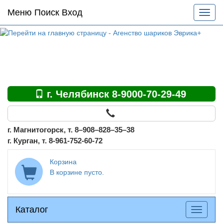
Основное
Меню Поиск Вход
Разве
меню
меню
по
сайту
г. Челябинск 8-9000-70-29-49
г. Магнитогорск, т. 8–908–828–35–38
г. Курган, т. 8-961-752-60-72
Корзина
В корзине пусто.
Каталог
Каталог
Разверн
меню