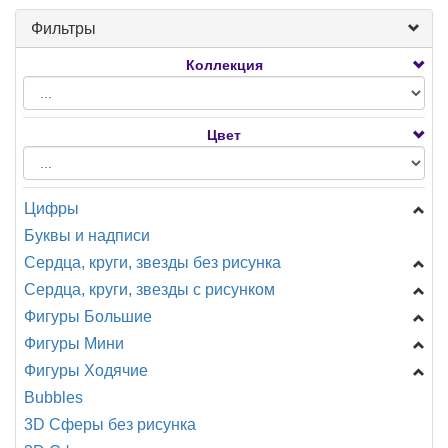
Фильтры
Коллекция
Цвет
Цифры
Буквы и надписи
Цифры Мини
Сердца, круги, звезды без рисунка
Цифры на подставке
Сердца, круги, звезды с рисунком
A - Анаграмм (США)
Звезды
Фигуры Большие
AG - Agura
Сердца
День Рождения
Фигуры Мини
F - ФлексМетал (ИСПАНИЯ)
Круги
Новорождённым
Головы
Фигуры Ходячие
GR - Италия
Специальные
Разное
Девочки, мальчики...
Shake, шар с ручкой
CTI - США
Bubbles
CN - Китай
Любовь, свадьба.
День рождения
Головы
A -Анаграмм
3D Сферы без рисунка
Разное
Детская тематика, мультфильмы.
Еда, напитки
Девочки, мальчики
CN -Китай