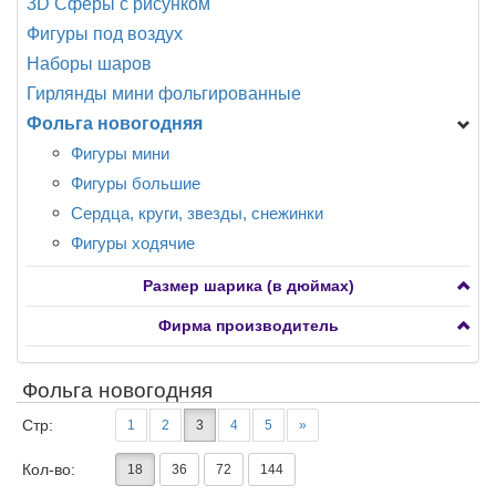
3D Сферы с рисунком
События, праздники.
Животные
Динозавры, драконы
Разное
Фигуры под воздух
Смайлы, улыбки.
Любовь, свадьба
Еда, напитки
Наборы шаров
Поздравляю!
Морские обитатели
Животные
Гирлянды мини фольгированные
Мультфильмы, сказки ...
Мультфильмы
Фольга новогодняя
Новорождённые
Новорожденные
Птицы, насекомые
Подводный мир
Фигуры мини
Разное
Птицы, бабочки, насекомые
Фигуры большие
Растения
Разное
Сердца, круги, звезды, снежинки
Транспорт
Растения
Фигуры ходячие
Сердца, круги, звезды с рисунком 7-15"
Размер шарика (в дюймах)
Транспорт
Фирма производитель
Фольга новогодняя
Стр:
1
2
3
4
5
»
Кол-во:
18
36
72
144