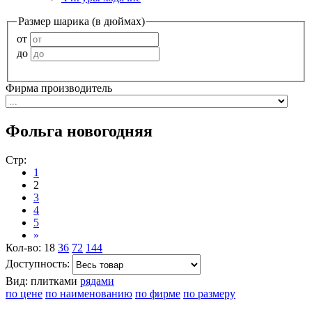
Размер шарика (в дюймах)
от
до
Фирма производитель
Фольга новогодняя
Стр:
1
2
3
4
5
»
Кол-во:
18
36
72
144
Доступность:
Вид:
плитками
рядами
по цене
по наименованию
по фирме
по размеру