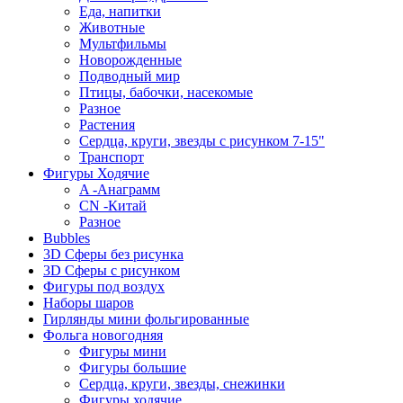
Еда, напитки
Животные
Мультфильмы
Новорожденные
Подводный мир
Птицы, бабочки, насекомые
Разное
Растения
Сердца, круги, звезды с рисунком 7-15"
Транспорт
Фигуры Ходячие
A -Анаграмм
CN -Китай
Разное
Bubbles
3D Сферы без рисунка
3D Сферы с рисунком
Фигуры под воздух
Наборы шаров
Гирлянды мини фольгированные
Фольга новогодняя
Фигуры мини
Фигуры большие
Сердца, круги, звезды, снежинки
Фигуры ходячие