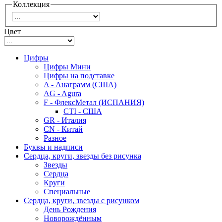
Коллекция
Цвет
Цифры
Цифры Мини
Цифры на подставке
A - Анаграмм (США)
AG - Agura
F - ФлексМетал (ИСПАНИЯ)
CTI - США
GR - Италия
CN - Китай
Разное
Буквы и надписи
Сердца, круги, звезды без рисунка
Звезды
Сердца
Круги
Специальные
Сердца, круги, звезды с рисунком
День Рождения
Новорождённым