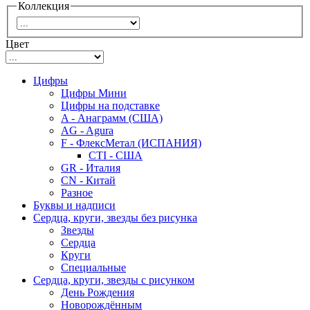
Коллекция
Цвет
Цифры
Цифры Мини
Цифры на подставке
A - Анаграмм (США)
AG - Agura
F - ФлексМетал (ИСПАНИЯ)
CTI - США
GR - Италия
CN - Китай
Разное
Буквы и надписи
Сердца, круги, звезды без рисунка
Звезды
Сердца
Круги
Специальные
Сердца, круги, звезды с рисунком
День Рождения
Новорождённым