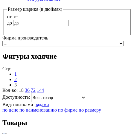
Размер шарика (в дюймах)
от
до
Фирма производитель
Фигуры ходячие
Стр:
1
2
3
Кол-во:
18
36
72
144
Доступность:
Вид:
плитками
рядами
по цене
по наименованию
по фирме
по размеру
Товары