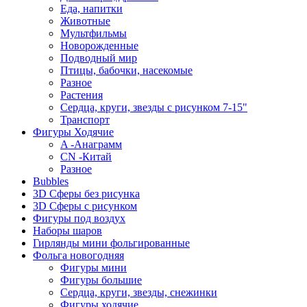
Еда, напитки
Животные
Мультфильмы
Новорожденные
Подводный мир
Птицы, бабочки, насекомые
Разное
Растения
Сердца, круги, звезды с рисунком 7-15"
Транспорт
Фигуры Ходячие
A -Анаграмм
CN -Китай
Разное
Bubbles
3D Сферы без рисунка
3D Сферы с рисунком
Фигуры под воздух
Наборы шаров
Гирлянды мини фольгированные
Фольга новогодняя
Фигуры мини
Фигуры большие
Сердца, круги, звезды, снежинки
Фигуры ходячие