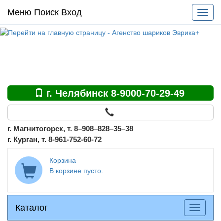
Основное
Меню Поиск Вход
Разве
меню
меню
по
сайту
г. Челябинск 8-9000-70-29-49
г. Магнитогорск, т. 8–908–828–35–38
г. Курган, т. 8-961-752-60-72
Корзина
В корзине пусто.
Каталог
Каталог
Разверн
меню