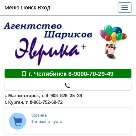
Основное
Меню Поиск Вход
Разве
меню
меню
по
сайту
г. Челябинск 8-9000-70-29-49
г. Магнитогорск, т. 8–908–828–35–38
г. Курган, т. 8-961-752-60-72
Корзина
В корзине пусто.