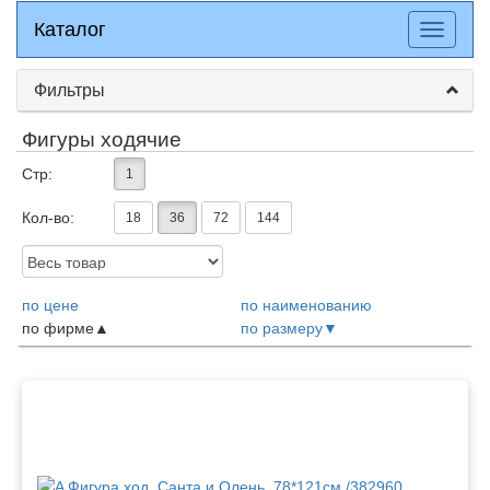
Каталог
Каталог
Разверн
меню
Фильтры
Фигуры ходячие
Стр:
1
Кол-во:
18
36
72
144
Доступность:
по цене
по наименованию
по фирме
по размеру
Товары