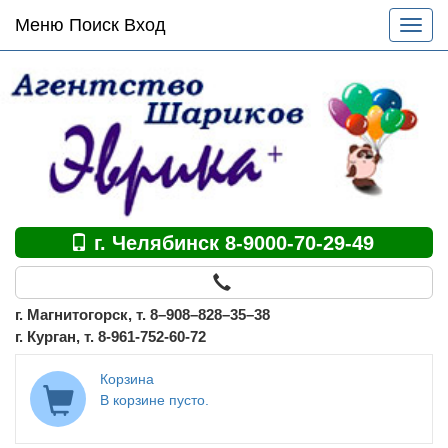
Основное
Меню Поиск Вход
Разве
меню
меню
по
сайту
г. Челябинск 8-9000-70-29-49
г. Магнитогорск, т. 8–908–828–35–38
г. Курган, т. 8-961-752-60-72
Корзина
В корзине пусто.