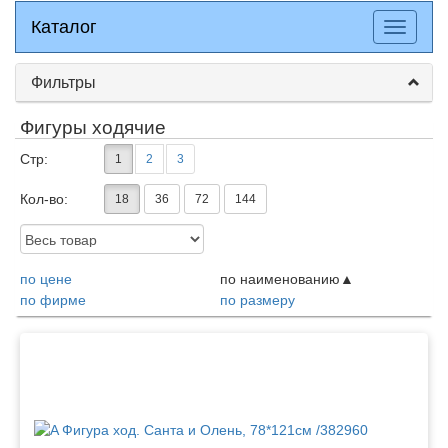
Каталог
Каталог
Разверн
меню
Фильтры
Фигуры ходячие
Стр:
1
2
3
Кол-во:
18
36
72
144
Доступность:
по цене
по наименованию
по фирме
по размеру
Товары