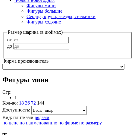
Фольга новогодняя
Фигуры мини
Фигуры большие
Сердца, круги, звезды, снежинки
Фигуры ходячие
Размер шарика (в дюймах)
от
до
Фирма производитель
Фигуры мини
Стр:
1
Кол-во:
18
36
72
144
Доступность:
Вид:
плитками
рядами
по цене
по наименованию
по фирме
по размеру