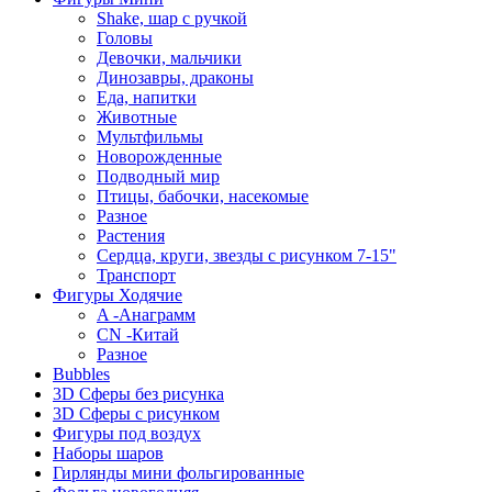
Shake, шар с ручкой
Головы
Девочки, мальчики
Динозавры, драконы
Еда, напитки
Животные
Мультфильмы
Новорожденные
Подводный мир
Птицы, бабочки, насекомые
Разное
Растения
Сердца, круги, звезды с рисунком 7-15"
Транспорт
Фигуры Ходячие
A -Анаграмм
CN -Китай
Разное
Bubbles
3D Сферы без рисунка
3D Сферы с рисунком
Фигуры под воздух
Наборы шаров
Гирлянды мини фольгированные