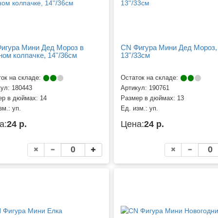
игура Мини Дед Мороз в
CN Фигура Мини Дед Мороз,
ном колпачке, 14''/36см
13''/33см
ок на складе:
Остаток на складе:
кул:
180443
Артикул:
190761
ер в дюймах:
14
Размер в дюймах:
13
зм.:
уп.
Ед. изм.:
уп.
а:
24 р.
Цена:
24 р.