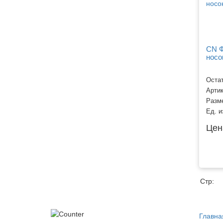
CN Ф
носок
Остат
Арти
Разм
Ед. и
Цен
Стр:
Главна