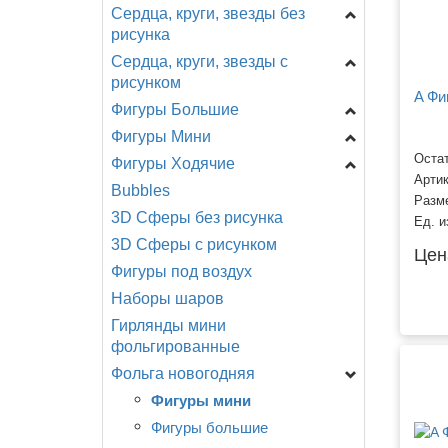
Сердца, круги, звезды без
Цифры на подставке
рисунка
A - Анаграмм (США)
Сердца, круги, звезды с
Звезды
AG - Agura
рисунком
Сердца
F - ФлексМетал
A Фи
Фигуры Большие
День Рождения
(ИСПАНИЯ)
Круги
Фигуры Мини
Новорождённым
Головы
GR - Италия
Специальные
CTI - США
Остат
Фигуры Ходячие
Разное
Девочки, мальчики...
Shake, шар с ручкой
CN - Китай
Арти
Bubbles
Любовь, свадьба.
День рождения
Головы
A -Анаграмм
Разное
Разм
3D Сферы без рисунка
Детская тематика,
Еда, напитки
Девочки, мальчики
CN -Китай
Ед. и
мультфильмы.
3D Сферы с рисунком
Животные
Динозавры, драконы
Разное
Цен
События, праздники.
Фигуры под воздух
Любовь, свадьба
Еда, напитки
Смайлы, улыбки.
Наборы шаров
Морские обитатели
Животные
Поздравляю!
Гирлянды мини
Мультфильмы, сказки ...
Мультфильмы
фольгированные
Новорождённые
Новорожденные
Фольга новогодняя
Птицы, насекомые
Подводный мир
Фигуры мини
Разное
Птицы, бабочки,
насекомые
Фигуры большие
Растения