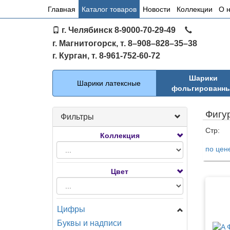
Основное
Главная
Каталог товаров
Новости
Коллекции
О 
меню
г. Челябинск 8-9000-70-29-49
по
г. Магнитогорск, т. 8–908–828–35–38
сайту
г. Курган, т. 8-961-752-60-72
Каталог
Шарики
Шарики латексные
фольгированн
Фигу
Фильтры
Стр:
Коллекция
по цен
Тов
Цвет
Цифры
Буквы и надписи
Цифры Мини