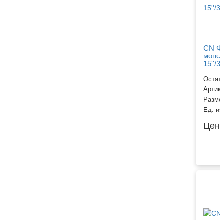
CN Ф
монст
15''/
Остат
Арти
Разм
Ед. и
Цен