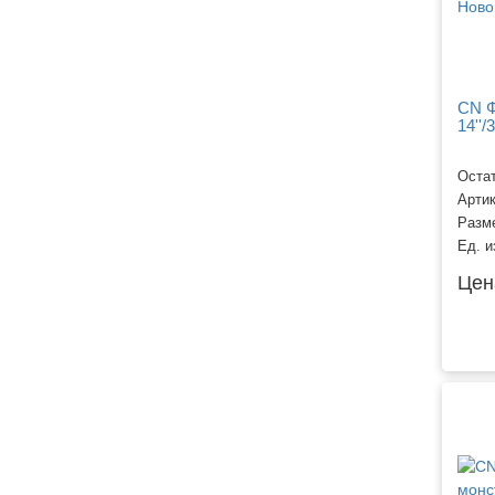
CN Ф
14''/
Остат
Арти
Разм
Ед. и
Цен