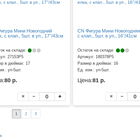
игура Мини Новогодний
CN Фигура Мини Новогодняя
, с клап., 5шт. в уп., 17''/43см
с клап., 5шт. в уп., 16''/41см
ок на складе:
Остаток на складе:
кул:
27153P5
Артикул:
180378P5
ер в дюймах:
17
Размер в дюймах:
16
зм.:
уп-5шт.
Ед. изм.:
уп-5шт.
а:
80 р.
Цена:
81 р.
1
2
3
я