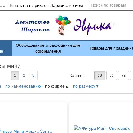
Поиск
нас
Печать на шариках
Шарики с гелием
по
товарам
Оборудование и расходники для
Товары для праздник
ые
оформления
ры мини
Кол-во:
1
2
3
18
36
72
е
по наименованию
по фирме
по размеру
ары