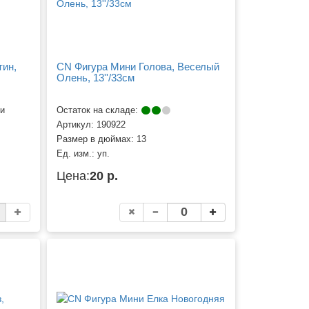
тин,
CN Фигура Мини Голова, Веселый
Олень, 13''/33см
ии
Остаток на складе:
Артикул:
190922
Размер в дюймах:
13
Ед. изм.:
уп.
Цена:
20 р.