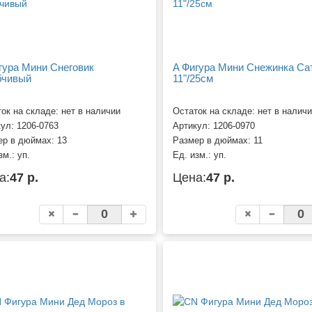
гура Мини Снеговик
A Фигура Мини Снежинка Са
бчивый
11"/25см
ок на складе: нет в наличии
Остаток на складе: нет в налич
кул:
1206-0763
Артикул:
1206-0970
ер в дюймах:
13
Размер в дюймах:
11
зм.:
уп.
Ед. изм.:
уп.
а:
47 р.
Цена:
47 р.