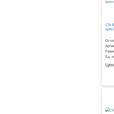
CN Ф
крас
Остат
Арти
Разм
Ед. и
Цен