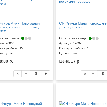
игура Мини Новогодний
CN Фигура Мини Новогодний
рик, с клап., 5шт. в уп.,
для подарков
38см
ок на складе:
Остаток на складе:
кул:
26846
Артикул:
190925
ер в дюймах:
15
Размер в дюймах:
13
зм.:
уп-5шт.
Ед. изм.:
шт.
а:
80 р.
Цена:
17 р.