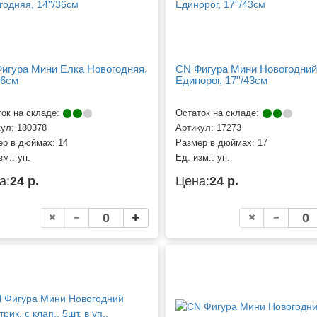
игура Мини Елка Новогодняя,
CN Фигура Мини Новогодний
36см
Единорог, 17''/43см
ок на складе:
Остаток на складе:
кул:
180378
Артикул:
17273
ер в дюймах:
14
Размер в дюймах:
17
зм.:
уп.
Ед. изм.:
уп.
а:
24 р.
Цена:
24 р.