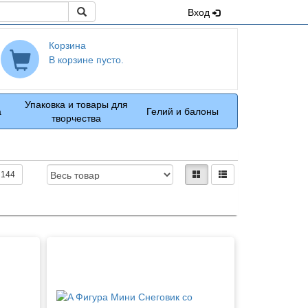
Поиск
Вход
Корзина
В корзине пусто.
Упаковка и товары для
а
Гелий и балоны
творчества
Доступность:
Вид:
плитками
рядами
144