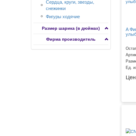
Разное
Сердца, круги, звезды,
Транспорт
снежинки
Растения
Фигуры ходячие
Сердца, круги, звезды с
рисунком 7-15"
Размер шарика (в дюймах)
A Фи
Транспорт
улы
Фирма производитель
Остат
Арти
Разм
Ед. и
Цен