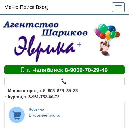
Основное
Меню Поиск Вход
Разве
меню
меню
по
сайту
г. Челябинск 8-9000-70-29-49
г. Магнитогорск, т. 8–908–828–35–38
г. Курган, т. 8-961-752-60-72
Корзина
В корзине пусто.