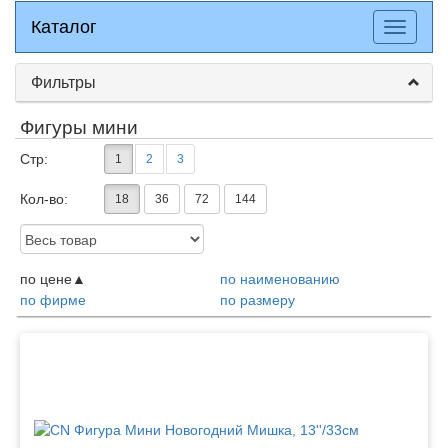
Каталог
Каталог
Разверн
меню
Фильтры
Фигуры мини
Стр:
1
2
3
Кол-во:
18
36
72
144
Доступность:
по цене
по наименованию
по фирме
по размеру
Товары