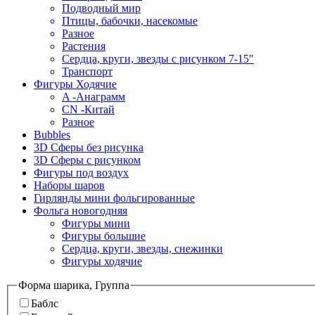
Подводный мир
Птицы, бабочки, насекомые
Разное
Растения
Сердца, круги, звезды с рисунком 7-15"
Транспорт
Фигуры Ходячие
A -Анаграмм
CN -Китай
Разное
Bubbles
3D Сферы без рисунка
3D Сферы с рисунком
Фигуры под воздух
Наборы шаров
Гирлянды мини фольгированные
Фольга новогодняя
Фигуры мини
Фигуры большие
Сердца, круги, звезды, снежинки
Фигуры ходячие
Форма шарика, Группа
Баблс