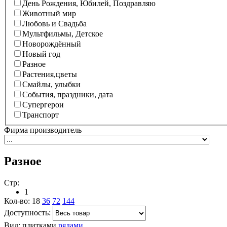
День Рождения, Юбилей, Поздравляю
Животный мир
Любовь и Свадьба
Мультфильмы, Детское
Новорождённый
Новый год
Разное
Растения,цветы
Смайлы, улыбки
События, праздники, дата
Супергерои
Транспорт
Фирма производитель
Разное
Стр:
1
Кол-во:
18
36
72
144
Доступность:
Вид:
плитками
рядами