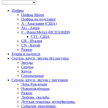
Цифры
Цифры Мини
Цифры на подставке
A - Анаграмм (США)
AG - Agura
F - ФлексМетал (ИСПАНИЯ)
CTI - США
GR - Италия
CN - Китай
Разное
Буквы и надписи
Сердца, круги, звезды без рисунка
Звезды
Сердца
Круги
Специальные
Сердца, круги, звезды с рисунком
День Рождения
Новорождённым
Разное
Любовь, свадьба.
Детская тематика, мультфильмы.
События, праздники.