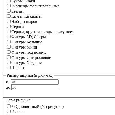
Буквы, Знаки
Гирлянды фольгированные
Звезды
Круги, Квадраты
Наборы шаров
Сердца
Сердца, круги и звезды с рисунком
Фигуры 3D, Сферы
Фигуры Большие
Фигуры Мини
Фигуры под воздух
Фигуры Специальные
Фигуры Ходячие
Цифры
Размер шарика (в дюймах)
от
до
Тема рисунка
* Одноцветный (без рисунка)
Голова