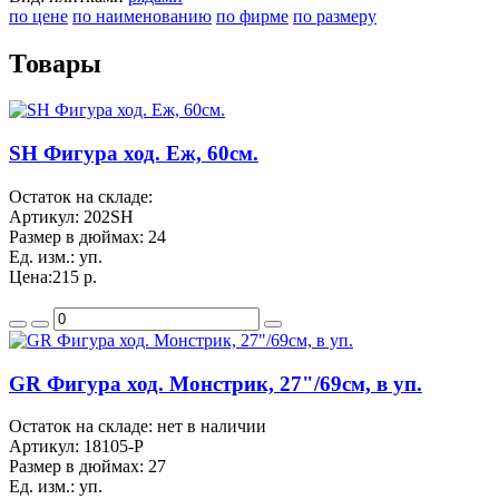
по цене
по наименованию
по фирме
по размеру
Товары
SH Фигура ход. Еж, 60см.
Остаток на складе:
Артикул:
202SH
Размер в дюймах:
24
Ед. изм.:
уп.
Цена:
215 р.
GR Фигура ход. Монстрик, 27"/69см, в уп.
Остаток на складе: нет в наличии
Артикул:
18105-P
Размер в дюймах:
27
Ед. изм.:
уп.