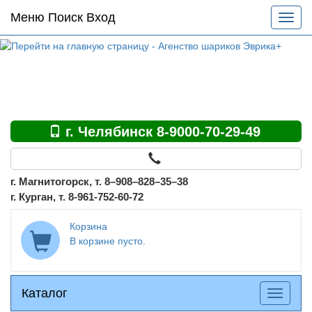
Основное
Меню Поиск Вход
Разве
меню
меню
по
сайту
г. Челябинск 8-9000-70-29-49
г. Магнитогорск, т. 8–908–828–35–38
г. Курган, т. 8-961-752-60-72
Корзина
В корзине пусто.
Каталог
Каталог
Разверн
меню