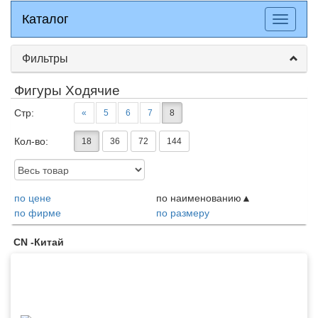
Каталог
Каталог
Разверн
меню
Фильтры
Фигуры Ходячие
Стр:
«
5
6
7
8
Кол-во:
18
36
72
144
Доступность:
по цене
по наименованию
по фирме
по размеру
Товары
CN -Китай