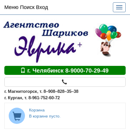
Основное
Меню Поиск Вход
Разве
меню
меню
по
сайту
г. Челябинск 8-9000-70-29-49
г. Магнитогорск, т. 8–908–828–35–38
г. Курган, т. 8-961-752-60-72
Корзина
В корзине пусто.