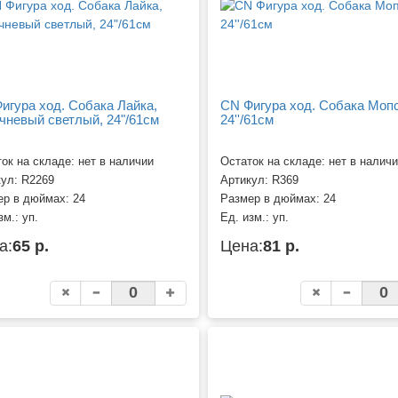
игура ход. Собака Лайка,
CN Фигура ход. Собака Мопс
чневый светлый, 24"/61см
24''/61см
ок на складе: нет в наличии
Остаток на складе: нет в налич
кул:
R2269
Артикул:
R369
ер в дюймах:
24
Размер в дюймах:
24
зм.:
уп.
Ед. изм.:
уп.
а:
65 р.
Цена:
81 р.