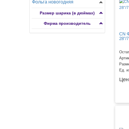
Фольга новогодняя
Разное
Транспорт
Растения
Фигуры мини
Размер шарика (в дюймах)
Сердца, круги, звезды с
Фигуры большие
рисунком 7-15"
Фирма производитель
Сердца, круги, звезды,
Транспорт
снежинки
CN Ф
28"/
Фигуры ходячие
Остат
Арти
Разм
Ед. и
Цен