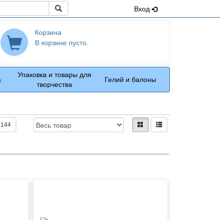
Поиск
Вход
Корзина
В корзине пусто.
Упаковка и товары для
а
Гелий и балоны
творчества
Доступность:
Вид:
плитками
рядами
144