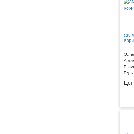
CN Ф
Кори
Остат
Арти
Разм
Ед. и
Цен