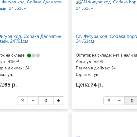
игура ход. Собака Далматин
CN Фигура ход. Собака Корг
вый, 24"/61см
24"/61см
ок на складе:
Остаток на складе: нет в налич
кул:
R150P
Артикул:
R506
ер в дюймах:
24
Размер в дюймах:
24
зм.:
уп.
Ед. изм.:
уп.
а:
65 р.
Цена:
74 р.