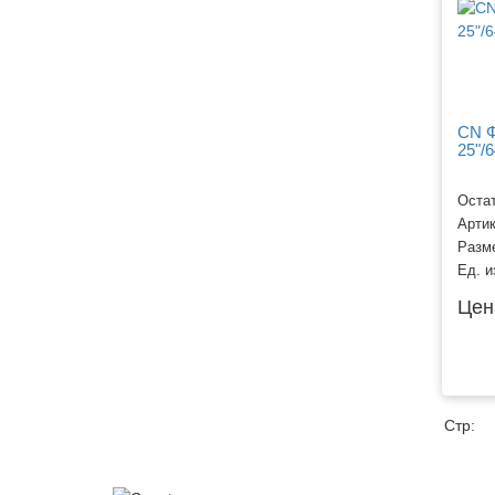
CN Ф
25"/
Остат
Арти
Разм
Ед. и
Цен
Стр: