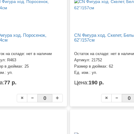
игура ход. Поросенок,
CN Фигура ход. Скелет, Белы
64см
62''/157см
ок на складе: нет в наличии
Остаток на складе: нет в налич
кул:
R463
Артикул:
21752
ер в дюймах:
25
Размер в дюймах:
62
зм.:
уп.
Ед. изм.:
уп.
а:
77 р.
Цена:
190 р.