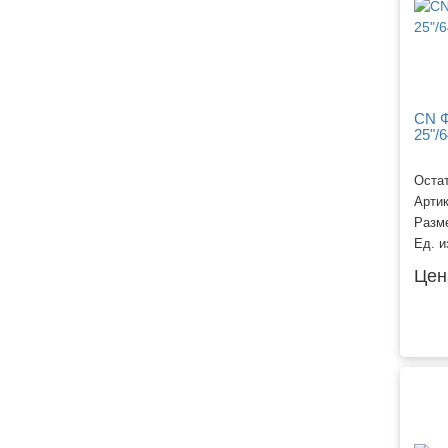
CN Ф
25"/
Остат
Арти
Разм
Ед. и
Цен