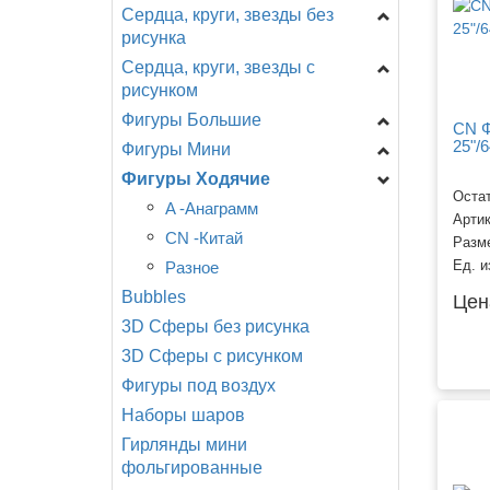
Сердца, круги, звезды без
Цифры на подставке
рисунка
A - Анаграмм (США)
Сердца, круги, звезды с
Звезды
AG - Agura
рисунком
Сердца
F - ФлексМетал
Фигуры Большие
День Рождения
(ИСПАНИЯ)
Круги
CN Ф
25"/
Фигуры Мини
Новорождённым
Головы
GR - Италия
Специальные
CTI - США
Фигуры Ходячие
Разное
Девочки, мальчики...
Shake, шар с ручкой
CN - Китай
Остат
Любовь, свадьба.
День рождения
Головы
A -Анаграмм
Разное
Арти
Детская тематика,
Еда, напитки
Девочки, мальчики
CN -Китай
Разм
мультфильмы.
Животные
Динозавры, драконы
Разное
Ед. и
События, праздники.
Bubbles
Любовь, свадьба
Еда, напитки
Цен
Смайлы, улыбки.
3D Сферы без рисунка
Морские обитатели
Животные
Поздравляю!
3D Сферы с рисунком
Мультфильмы, сказки ...
Мультфильмы
Фигуры под воздух
Новорождённые
Новорожденные
Наборы шаров
Птицы, насекомые
Подводный мир
Гирлянды мини
Разное
Птицы, бабочки,
фольгированные
насекомые
Растения