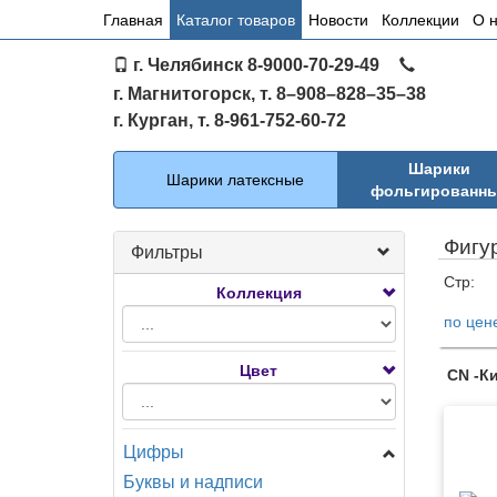
Основное
Главная
Каталог товаров
Новости
Коллекции
О 
меню
г. Челябинск 8-9000-70-29-49
по
г. Магнитогорск, т. 8–908–828–35–38
сайту
г. Курган, т. 8-961-752-60-72
Каталог
Шарики
Шарики латексные
фольгированн
Фигу
Фильтры
Стр:
Коллекция
по цен
Тов
Цвет
CN -К
Цифры
Буквы и надписи
Цифры Мини