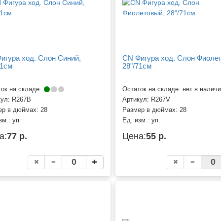
игура ход. Слон Синий,
CN Фигура ход. Слон Фиоле
71см
28"/71см
ок на складе:
Остаток на складе: нет в налич
кул:
R267B
Артикул:
R267V
ер в дюймах:
28
Размер в дюймах:
28
зм.:
уп.
Ед. изм.:
уп.
а:
77 р.
Цена:
55 р.