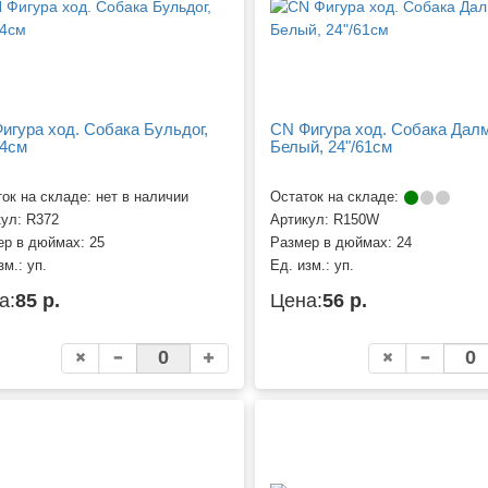
игура ход. Собака Бульдог,
CN Фигура ход. Собака Дал
64см
Белый, 24"/61см
ок на складе: нет в наличии
Остаток на складе:
кул:
R372
Артикул:
R150W
ер в дюймах:
25
Размер в дюймах:
24
зм.:
уп.
Ед. изм.:
уп.
а:
85 р.
Цена:
56 р.