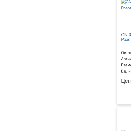
CN Ф
Розо
Остат
Арти
Разм
Ед. и
Цен