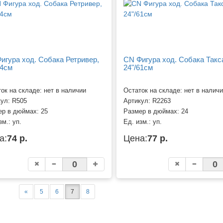
игура ход. Собака Ретривер,
CN Фигура ход. Собака Такс
64см
24"/61см
ок на складе: нет в наличии
Остаток на складе: нет в налич
кул:
R505
Артикул:
R2263
ер в дюймах:
25
Размер в дюймах:
24
зм.:
уп.
Ед. изм.:
уп.
а:
74 р.
Цена:
77 р.
«
5
6
7
8