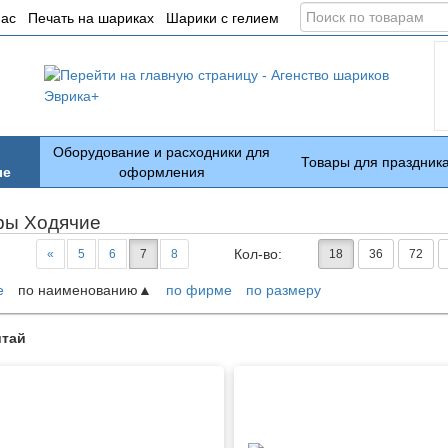
Поиск
нас
Печать на шариках
Шарики с гелием
по
товарам
Оборудование и расходники для
Товары для праздник
ые
оформления
ры Ходячие
Кол-во:
«
5
6
7
8
18
36
72
е
по наименованию
по фирме
по размеру
ары
итай