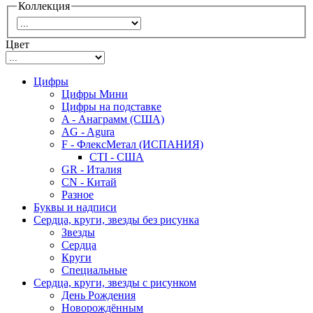
Коллекция
Цвет
Цифры
Цифры Мини
Цифры на подставке
A - Анаграмм (США)
AG - Agura
F - ФлексМетал (ИСПАНИЯ)
CTI - США
GR - Италия
CN - Китай
Разное
Буквы и надписи
Сердца, круги, звезды без рисунка
Звезды
Сердца
Круги
Специальные
Сердца, круги, звезды с рисунком
День Рождения
Новорождённым