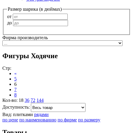
Размер шарика (в дюймах)
от
до
Фирма производитель
Фигуры Ходячие
Стр:
«
5
6
7
8
Кол-во:
18
36
72
144
Доступность:
Вид:
плитками
рядами
по цене
по наименованию
по фирме
по размеру
Товары