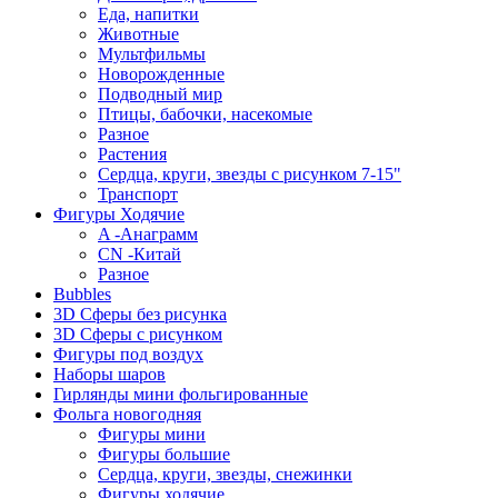
Еда, напитки
Животные
Мультфильмы
Новорожденные
Подводный мир
Птицы, бабочки, насекомые
Разное
Растения
Сердца, круги, звезды с рисунком 7-15"
Транспорт
Фигуры Ходячие
A -Анаграмм
CN -Китай
Разное
Bubbles
3D Сферы без рисунка
3D Сферы с рисунком
Фигуры под воздух
Наборы шаров
Гирлянды мини фольгированные
Фольга новогодняя
Фигуры мини
Фигуры большие
Сердца, круги, звезды, снежинки
Фигуры ходячие