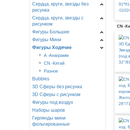
Сердца, круги, звезды без
Цифры на подставке
рисунка
A - Анаграмм (США)
Сердца, круги, звезды с
Звезды
AG - Agura
рисунком
Сердца
CN -К
F - ФлексМетал
Фигуры Большие
День Рождения
(ИСПАНИЯ)
Круги
Фигуры Мини
Новорождённым
Головы
GR - Италия
Специальные
CTI - США
Фигуры Ходячие
Разное
Девочки, мальчики...
Shake, шар с ручкой
CN - Китай
Любовь, свадьба.
День рождения
Головы
A -Анаграмм
Разное
Детская тематика,
Еда, напитки
Девочки, мальчики
CN -Китай
мультфильмы.
Животные
Динозавры, драконы
Разное
События, праздники.
Bubbles
Любовь, свадьба
Еда, напитки
Смайлы, улыбки.
3D Сферы без рисунка
Морские обитатели
Животные
Поздравляю!
3D Сферы с рисунком
Мультфильмы, сказки ...
Мультфильмы
Фигуры под воздух
Новорождённые
Новорожденные
Наборы шаров
Птицы, насекомые
Подводный мир
Гирлянды мини
Разное
Птицы, бабочки,
фольгированные
насекомые
Растения