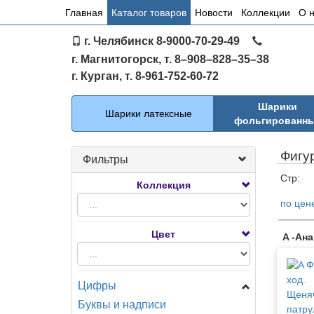
Основное
Главная
Каталог товаров
Новости
Коллекции
О 
меню
г. Челябинск 8-9000-70-29-49
по
г. Магнитогорск, т. 8–908–828–35–38
сайту
г. Курган, т. 8-961-752-60-72
Каталог
Шарики
Шарики латексные
фольгированн
Фигу
Фильтры
Стр:
Коллекция
по цен
Тов
Цвет
A -Ан
Цифры
Буквы и надписи
Цифры Мини