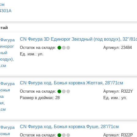
итай
CN Фигура 3D Единорог Звездный (под воздух), 32''/81
Остаток на складе:
Артикул:
23484
Ед. изм.:
уп.
CN Фигура ход. Божья коровка Желтая, 28"/71см
Остаток на складе:
Артикул:
R322Y
Размер в дюймах:
28
Ед. изм.:
уп.
CN Фигура ход. Божья коровка Фуше, 28"/71см
Остаток на складе:
Артикул:
R322P