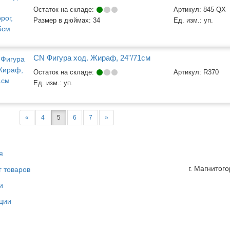
Остаток на складе:
Артикул:
845-QX
Размер в дюймах:
34
Ед. изм.:
уп.
CN Фигура ход. Жираф, 24"/71см
Остаток на складе:
Артикул:
R370
Ед. изм.:
уп.
«
4
5
6
7
»
я
г. Магнитог
г товаров
и
ции