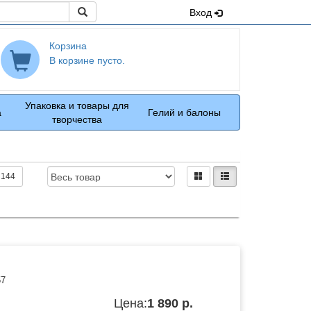
Поиск
Вход
Корзина
В корзине пусто.
Упаковка и товары для
а
Гелий и балоны
творчества
Доступность:
Вид:
плитками
рядами
144
57
Цена:
1 890 р.