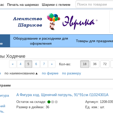
Поиск
нас
Печать на шариках
Шарики с гелием
по
товарам
Оборудование и расходники для
Товары для праздник
ые
оформления
ры Ходячие
Кол-во:
«
4
5
6
7
»
18
36
72
е
по наименованию
по фирме
по размеру
ары
аграмм
A Фигура ход. Щенячий патруль, 91*91см /11024301A
Остаток на складе:
Артикул:
1208-03
Размер в дюймах:
36
Ед. изм.:
шт.