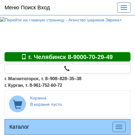
Основное
Меню Поиск Вход
Разве
меню
меню
по
сайту
г. Челябинск 8-9000-70-29-49
г. Магнитогорск, т. 8–908–828–35–38
г. Курган, т. 8-961-752-60-72
Корзина
В корзине пусто.
Каталог
Каталог
Разверн
меню