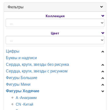
Фильтры
Коллекция
Цвет
Цифры
Буквы и надписи
Цифры Мини
Сердца, круги, звезды без рисунка
Цифры на подставке
Сердца, круги, звезды с рисунком
A - Анаграмм (США)
Звезды
Фигуры Большие
AG - Agura
Сердца
День Рождения
Фигуры Мини
F - ФлексМетал (ИСПАНИЯ)
Круги
Новорождённым
Головы
Фигуры Ходячие
GR - Италия
Специальные
Разное
Девочки, мальчики...
Shake, шар с ручкой
CTI - США
CN - Китай
Любовь, свадьба.
День рождения
Головы
A -Анаграмм
Разное
Детская тематика, мультфильмы.
Еда, напитки
Девочки, мальчики
CN -Китай