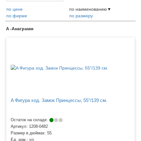
по цене
по наименованию
по фирме
по размеру
Товары
A -Анаграмм
A Фигура ход. Замок Принцессы, 55"/139 см.
Остаток на складе:
Артикул:
1208-0482
Размер в дюймах:
55
Ед. изм.:
уп.