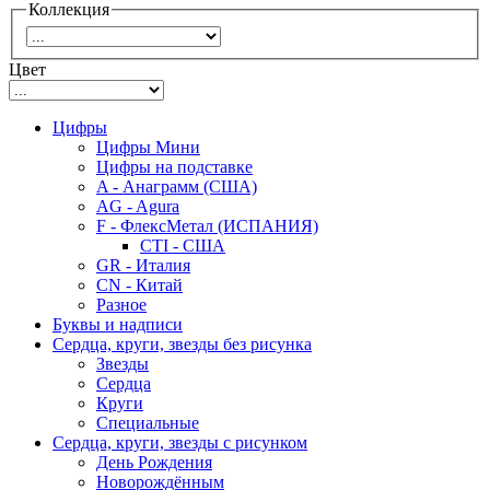
Коллекция
Цвет
Цифры
Цифры Мини
Цифры на подставке
A - Анаграмм (США)
AG - Agura
F - ФлексМетал (ИСПАНИЯ)
CTI - США
GR - Италия
CN - Китай
Разное
Буквы и надписи
Сердца, круги, звезды без рисунка
Звезды
Сердца
Круги
Специальные
Сердца, круги, звезды с рисунком
День Рождения
Новорождённым