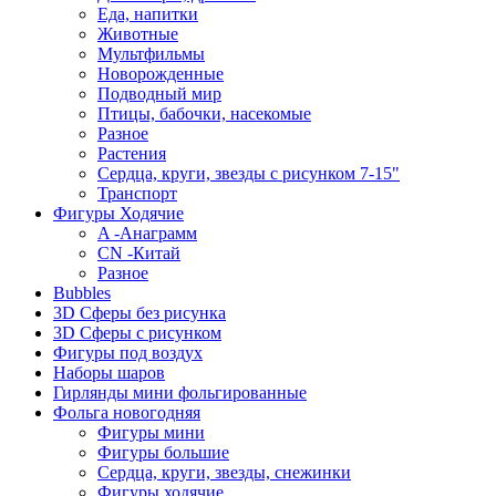
Еда, напитки
Животные
Мультфильмы
Новорожденные
Подводный мир
Птицы, бабочки, насекомые
Разное
Растения
Сердца, круги, звезды с рисунком 7-15"
Транспорт
Фигуры Ходячие
A -Анаграмм
CN -Китай
Разное
Bubbles
3D Сферы без рисунка
3D Сферы с рисунком
Фигуры под воздух
Наборы шаров
Гирлянды мини фольгированные
Фольга новогодняя
Фигуры мини
Фигуры большие
Сердца, круги, звезды, снежинки
Фигуры ходячие