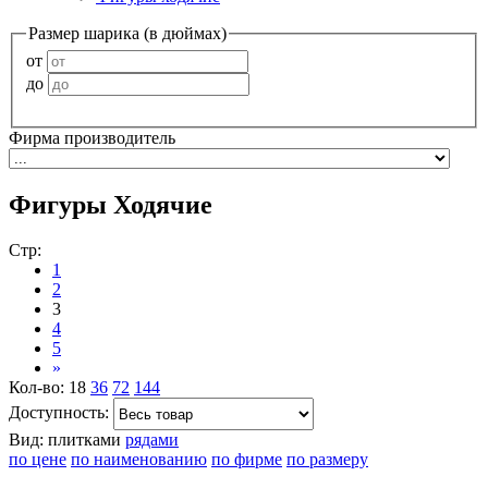
Размер шарика (в дюймах)
от
до
Фирма производитель
Фигуры Ходячие
Стр:
1
2
3
4
5
»
Кол-во:
18
36
72
144
Доступность:
Вид:
плитками
рядами
по цене
по наименованию
по фирме
по размеру