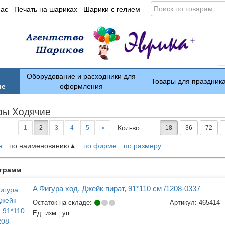
Поиск
нас
Печать на шариках
Шарики с гелием
по
товарам
Оборудование и расходники для
Товары для праздник
ые
оформления
ры Ходячие
Кол-во:
1
2
3
4
5
»
18
36
72
е
по наименованию
по фирме
по размеру
ары
аграмм
A Фигура ход. Джейк пират, 91*110 см /1208-0337
Остаток на складе:
Артикул:
465414
Ед. изм.:
уп.