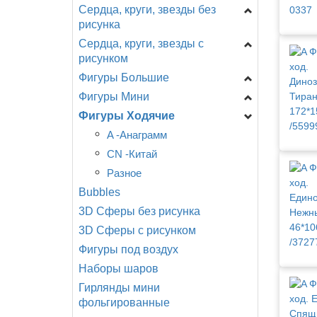
Сердца, круги, звезды без
Цифры на подставке
рисунка
A - Анаграмм (США)
Сердца, круги, звезды с
Звезды
AG - Agura
рисунком
Сердца
F - ФлексМетал
Фигуры Большие
День Рождения
(ИСПАНИЯ)
Круги
Фигуры Мини
Новорождённым
Головы
GR - Италия
Специальные
CTI - США
Фигуры Ходячие
Разное
Девочки, мальчики...
Shake, шар с ручкой
CN - Китай
Любовь, свадьба.
День рождения
Головы
A -Анаграмм
Разное
Детская тематика,
Еда, напитки
Девочки, мальчики
CN -Китай
мультфильмы.
Животные
Динозавры, драконы
Разное
События, праздники.
Bubbles
Любовь, свадьба
Еда, напитки
Смайлы, улыбки.
3D Сферы без рисунка
Морские обитатели
Животные
Поздравляю!
3D Сферы с рисунком
Мультфильмы, сказки ...
Мультфильмы
Фигуры под воздух
Новорождённые
Новорожденные
Наборы шаров
Птицы, насекомые
Подводный мир
Гирлянды мини
Разное
Птицы, бабочки,
фольгированные
насекомые
Растения