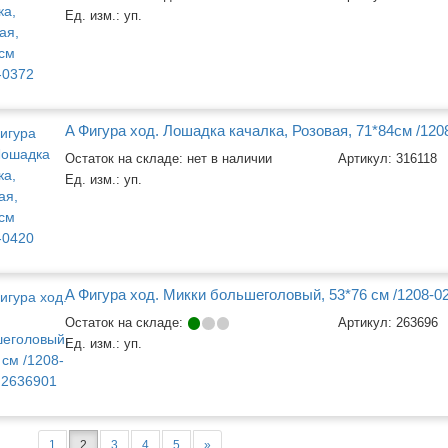
Ед. изм.:
уп.
A Фигура ход. Лошадка качалка, Розовая, 71*84см /120
Остаток на складе: нет в наличии
Артикул:
316118
Ед. изм.:
уп.
A Фигура ход. Микки большеголовый, 53*76 см /1208-0
Остаток на складе:
Артикул:
263696
Ед. изм.:
уп.
1
2
3
4
5
»