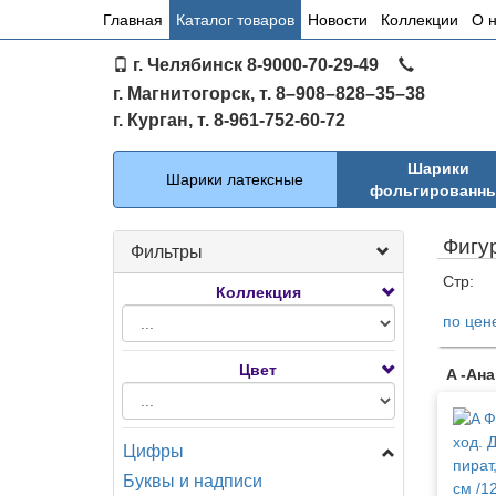
Основное
Главная
Каталог товаров
Новости
Коллекции
О 
меню
г. Челябинск 8-9000-70-29-49
по
г. Магнитогорск, т. 8–908–828–35–38
сайту
г. Курган, т. 8-961-752-60-72
Каталог
Шарики
Шарики латексные
фольгированн
Фигу
Фильтры
Стр:
Коллекция
по цен
Тов
Цвет
A -Ан
Цифры
Буквы и надписи
Цифры Мини