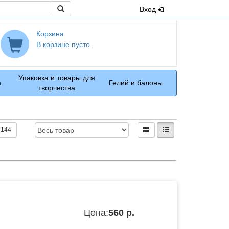
Поиск
Вход
Корзина
В корзине пусто.
Упаковка и товары для
а
Гелий и балоны
творчества
Доступность:
Вид:
плитками
рядами
144
Цена:
560 р.