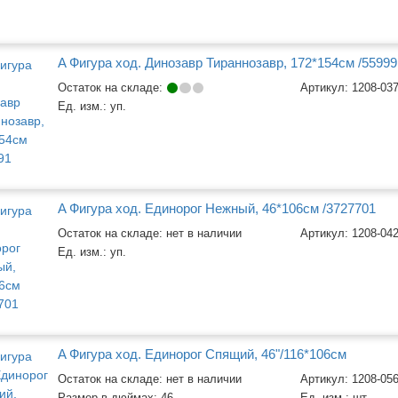
A Фигура ход. Динозавр Тираннозавр, 172*154см /55999
Остаток на складе:
Артикул:
1208-03
Ед. изм.:
уп.
A Фигура ход. Единорог Нежный, 46*106см /3727701
Остаток на складе: нет в наличии
Артикул:
1208-04
Ед. изм.:
уп.
A Фигура ход. Единорог Спящий, 46"/116*106см
Остаток на складе: нет в наличии
Артикул:
1208-05
Размер в дюймах:
46
Ед. изм.:
шт.