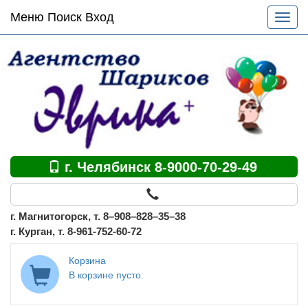
Основное
Меню Поиск Вход
Разве
меню
меню
по
сайту
г. Челябинск 8-9000-70-29-49
г. Магнитогорск, т. 8–908–828–35–38
г. Курган, т. 8-961-752-60-72
Корзина
В корзине пусто.