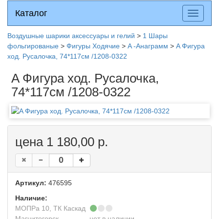
Каталог
Каталог
Разверн
меню
Воздушные шарики аксессуары и гелий
>
1 Шары
фольгированые
>
Фигуры Ходячие
>
A -Анаграмм
>
A Фигура
ход. Русалочка, 74*117см /1208-0322
A Фигура ход. Русалочка,
74*117см /1208-0322
цена 1 180,00 р.
Артикул:
476595
Наличие:
МОПРа 10, ТК Каскад
Магнитогорск
нет в наличии