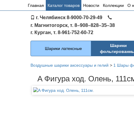
Основное
Главная
Каталог товаров
Новости
Коллекции
О 
меню
г. Челябинск 8-9000-70-29-49
по
г. Магнитогорск, т. 8–908–828–35–38
сайту
г. Курган, т. 8-961-752-60-72
Каталог
Шарики
Шарики латексные
фольгированн
Воздушные шарики аксессуары и гелий
>
1 Шары ф
A Фигура ход. Олень, 111с