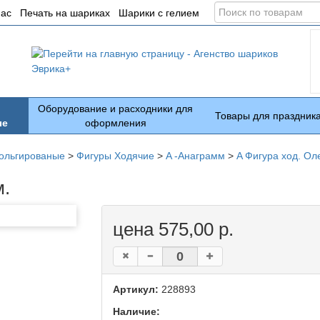
Поиск
нас
Печать на шариках
Шарики с гелием
по
товарам
Оборудование и расходники для
Товары для праздник
ые
оформления
ольгированые
>
Фигуры Ходячие
>
A -Анаграмм
>
A Фигура ход. Ол
м.
цена 575,00 р.
Артикул:
228893
Наличие: