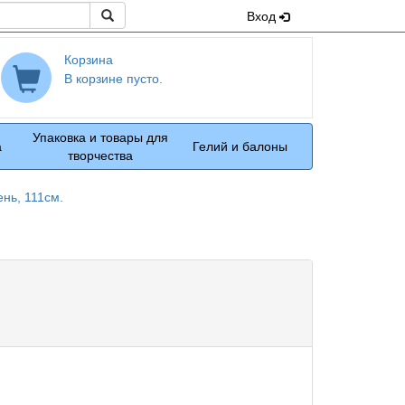
Поиск
Вход
Корзина
В корзине пусто.
Упаковка и товары для
а
Гелий и балоны
творчества
ень, 111см.