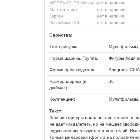
МОПРа 10, ТК Каскад
нет в наличии
Магнитогорск
нет в наличии
Курган
нет в наличии
Российская 26
нет в наличии
Свойства:
Тема рисунка:
Мультфильмы, 
Форма шарика, Группа:
Фигуры Ходяч
Фирма производитель:
Anagram- США
Размер шарика (в
36
дюймах):
Коллекции:
Мультфильмы,
Текст:
Ходячие фигуры наполняются гелием, в ниж
не дает им взлететь, но не мешает свобод
надувании используется только гелий. Име
Тонкая миларовая (фольга на полиэтилено