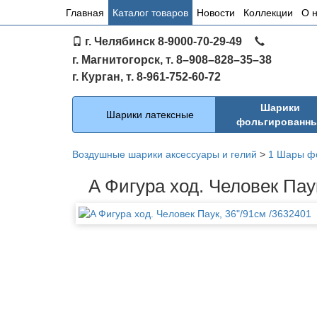
Основное
Главная
Каталог товаров
Новости
Коллекции
О 
меню
г. Челябинск 8-9000-70-29-49
по
г. Магнитогорск, т. 8–908–828–35–38
сайту
г. Курган, т. 8-961-752-60-72
Каталог
Шарики
Шарики латексные
фольгированн
Воздушные шарики аксессуары и гелий
>
1 Шары ф
A Фигура ход. Человек Пау