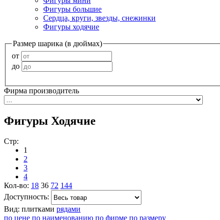
Фигуры мини
Фигуры большие
Сердца, круги, звезды, снежинки
Фигуры ходячие
Размер шарика (в дюймах)
от
до
Фирма производитель
Фигуры Ходячие
Стр:
1
2
3
4
Кол-во:
18
36
72
144
Доступность:
Вид:
плитками
рядами
по цене
по наименованию
по фирме
по размеру