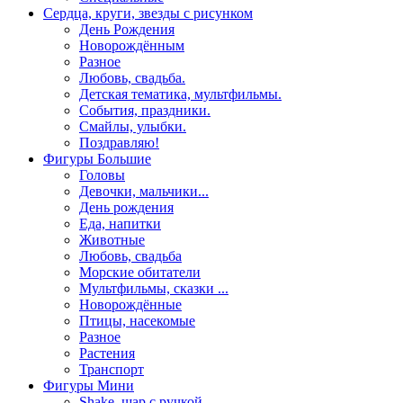
Сердца, круги, звезды с рисунком
День Рождения
Новорождённым
Разное
Любовь, свадьба.
Детская тематика, мультфильмы.
События, праздники.
Смайлы, улыбки.
Поздравляю!
Фигуры Большие
Головы
Девочки, мальчики...
День рождения
Еда, напитки
Животные
Любовь, свадьба
Морские обитатели
Мультфильмы, сказки ...
Новорождённые
Птицы, насекомые
Разное
Растения
Транспорт
Фигуры Мини
Shake, шар с ручкой