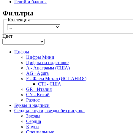
Гелий и балоны
Фильтры
Коллекция
Цвет
Цифры
Цифры Мини
Цифры на подставке
A - Анаграмм (США)
AG - Agura
F - ФлексМетал (ИСПАНИЯ)
CTI - США
GR - Италия
CN - Китай
Разное
Буквы и надписи
Сердца, круги, звезды без рисунка
Звезды
Сердца
Круги
Специальные