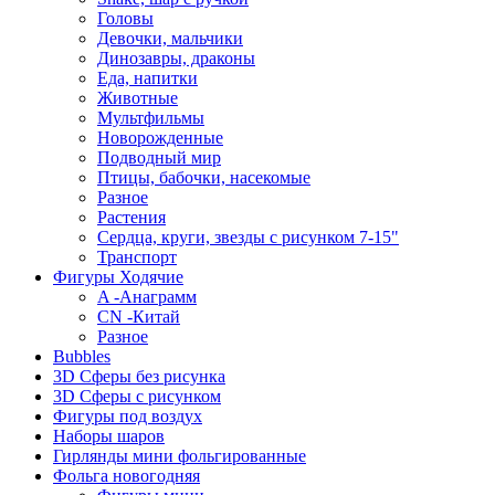
Головы
Девочки, мальчики
Динозавры, драконы
Еда, напитки
Животные
Мультфильмы
Новорожденные
Подводный мир
Птицы, бабочки, насекомые
Разное
Растения
Сердца, круги, звезды с рисунком 7-15"
Транспорт
Фигуры Ходячие
A -Анаграмм
CN -Китай
Разное
Bubbles
3D Сферы без рисунка
3D Сферы с рисунком
Фигуры под воздух
Наборы шаров
Гирлянды мини фольгированные
Фольга новогодняя