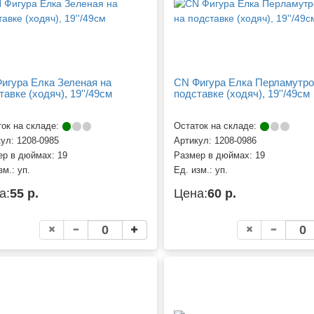
игура Елка Зеленая на
CN Фигура Елка Перламутро
тавке (ходяч), 19''/49см
подставке (ходяч), 19''/49см
ок на складе:
Остаток на складе:
кул:
1208-0985
Артикул:
1208-0986
ер в дюймах:
19
Размер в дюймах:
19
зм.:
уп.
Ед. изм.:
уп.
а:
55 р.
Цена:
60 р.