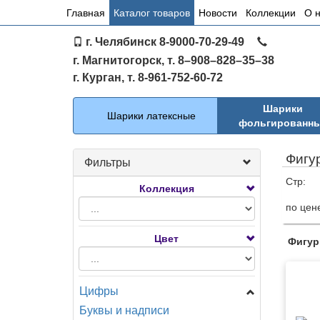
Основное
Главная
Каталог товаров
Новости
Коллекции
О 
меню
г. Челябинск 8-9000-70-29-49
по
г. Магнитогорск, т. 8–908–828–35–38
сайту
г. Курган, т. 8-961-752-60-72
Каталог
Шарики
Шарики латексные
фольгированн
Фигу
Фильтры
Стр:
Коллекция
по цен
Тов
Цвет
Фигур
Цифры
Буквы и надписи
Цифры Мини