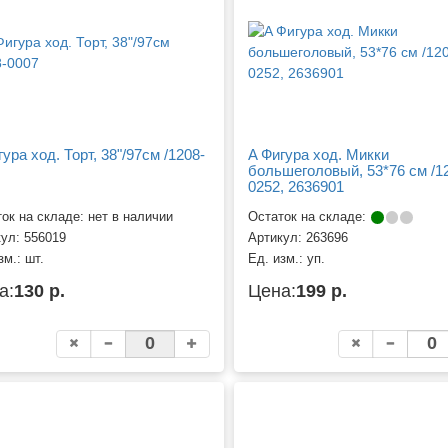
ура ход. Торт, 38"/97см /1208-
A Фигура ход. Микки
большеголовый, 53*76 см /1
0252, 2636901
ок на складе: нет в наличии
Остаток на складе:
кул:
556019
Артикул:
263696
зм.:
шт.
Ед. изм.:
уп.
а:
130 р.
Цена:
199 р.