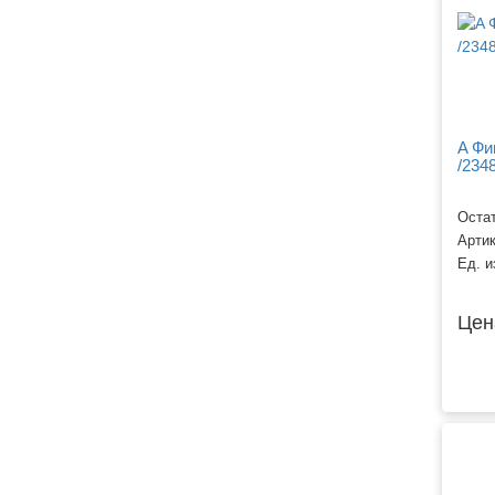
A Фи
/234
Остат
Арти
Ед. и
Цен