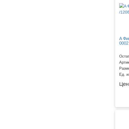
A Фи
0002
Остат
Арти
Разм
Ед. и
Цен