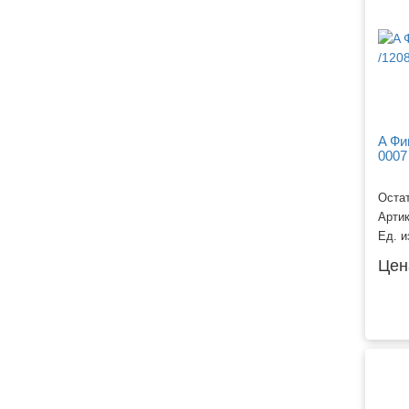
A Фиг
0007
Остат
Арти
Ед. и
Цен