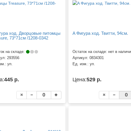
гура ход. Дворцовые питомцы
A Фигура ход. Твитти, 94см.
sure, 73*71см /1208-0342
ок на складе:
Остаток на складе: нет в налич
кул:
293556
Артикул:
0834301
зм.:
уп.
Ед. изм.:
уп.
а:
445 р.
Цена:
529 р.