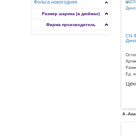
Фольга новогодняя
Разное
Транспорт
Растения
Фигуры мини
Размер шарика (в дюймах)
Сердца, круги, звезды с
Фигуры большие
рисунком 7-15"
Фирма производитель
Сердца, круги, звезды,
Транспорт
снежинки
CN Ф
Дино
Фигуры ходячие
Остат
Арти
Разм
Ед. и
Цен
A -Ан