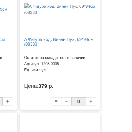
9см
A Фигура ход. Винни Пух, 69*94см
/08333
ии
Остаток на складе: нет в наличии
Артикул:
1208-0005
Ед. изм.:
уп.
Цена:
379 р.