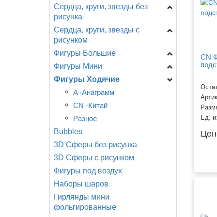
Сердца, круги, звезды без
Цифры на подставке
рисунка
A - Анаграмм (США)
Сердца, круги, звезды с
Звезды
AG - Agura
рисунком
Сердца
F - ФлексМетал
Фигуры Большие
День Рождения
(ИСПАНИЯ)
Круги
CN Ф
подс
Фигуры Мини
Новорождённым
Головы
GR - Италия
Специальные
CTI - США
Фигуры Ходячие
Разное
Девочки, мальчики...
Shake, шар с ручкой
CN - Китай
Остат
Любовь, свадьба.
День рождения
Головы
A -Анаграмм
Разное
Арти
Детская тематика,
Еда, напитки
Девочки, мальчики
CN -Китай
Разм
мультфильмы.
Животные
Динозавры, драконы
Разное
Ед. и
События, праздники.
Bubbles
Любовь, свадьба
Еда, напитки
Цен
Смайлы, улыбки.
3D Сферы без рисунка
Морские обитатели
Животные
Поздравляю!
3D Сферы с рисунком
Мультфильмы, сказки ...
Мультфильмы
Фигуры под воздух
Новорождённые
Новорожденные
Наборы шаров
Птицы, насекомые
Подводный мир
Гирлянды мини
Разное
Птицы, бабочки,
фольгированные
насекомые
Растения