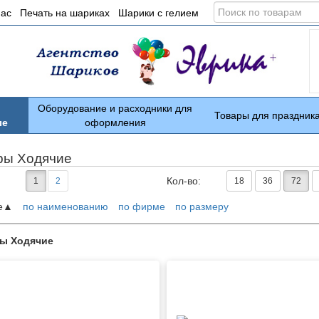
Поиск
нас
Печать на шариках
Шарики с гелием
по
товарам
Оборудование и расходники для
Товары для праздник
ые
оформления
ры Ходячие
Кол-во:
1
2
18
36
72
е
по наименованию
по фирме
по размеру
ары
ы Ходячие