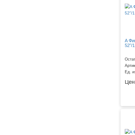
A Фи
52"/
Остат
Арти
Ед. и
Цен