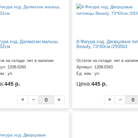
гура ход. Далматин малыш,
A Фигура ход. Дворцовые п
132см
Beauty, 73*60см /293563
ок на складе: нет в наличии
Остаток на складе: нет в налич
кул:
1208-0260
Артикул:
1208-0343
зм.:
уп.
Ед. изм.:
уп.
а:
445 р.
Цена:
445 р.