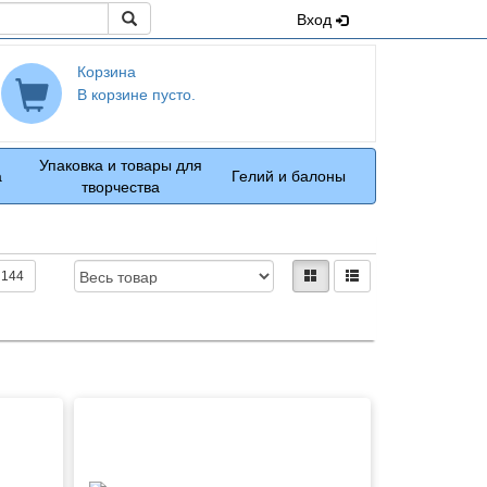
Поиск
Вход
Корзина
В корзине пусто.
Упаковка и товары для
а
Гелий и балоны
творчества
Доступность:
Вид:
плитками
рядами
144