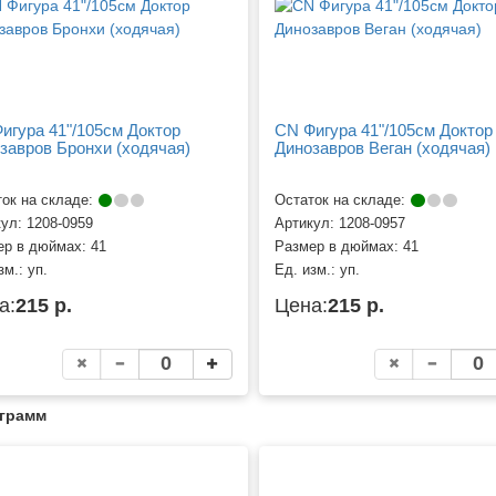
игура 41"/105см Доктор
CN Фигура 41"/105см Доктор
завров Бронхи (ходячая)
Динозавров Веган (ходячая)
ок на складе:
Остаток на складе:
кул:
1208-0959
Артикул:
1208-0957
ер в дюймах:
41
Размер в дюймах:
41
зм.:
уп.
Ед. изм.:
уп.
а:
215 р.
Цена:
215 р.
аграмм