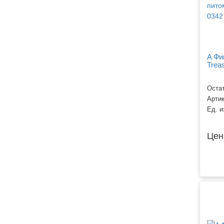
A Фи
Trea
Остат
Арти
Ед. и
Цен