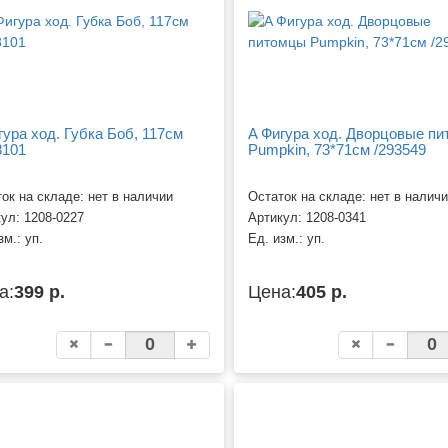
гура ход. Губка Боб, 117см
A Фигура ход. Дворцовые п
8101
Pumpkin, 73*71см /293549
ок на складе: нет в наличии
Остаток на складе: нет в налич
кул:
1208-0227
Артикул:
1208-0341
зм.:
уп.
Ед. изм.:
уп.
а:
399 р.
Цена:
405 р.