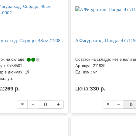
гура ход. Сердце, 48см /1208-
A Фигура ход. Панда, 47"/11
ок на складе:
Остаток на складе: нет в налич
кул:
0758501
Артикул:
211930
ер в дюймах:
19
Ед. изм.:
уп.
зм.:
уп.
а:
269 р.
Цена:
330 р.