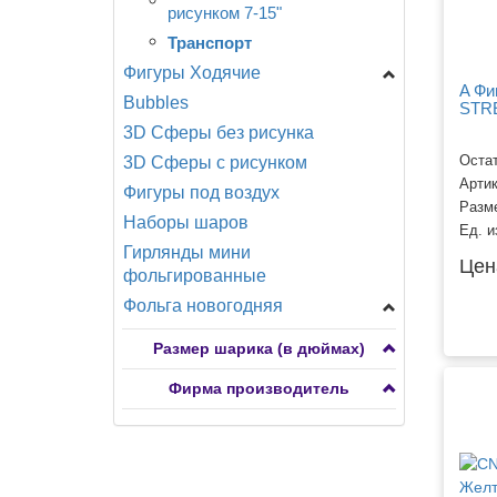
рисунком 7-15"
Транспорт
Фигуры Ходячие
A Фи
Bubbles
A -Анаграмм
STRE
3D Сферы без рисунка
CN -Китай
Остат
3D Сферы с рисунком
Разное
Арти
Фигуры под воздух
Разм
Наборы шаров
Ед. и
Гирлянды мини
Цен
фольгированные
Фольга новогодняя
Фигуры мини
Размер шарика (в дюймах)
Фигуры большие
Фирма производитель
Сердца, круги, звезды,
снежинки
Фигуры ходячие