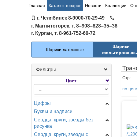
Основное
Главная
Каталог товаров
Новости
Коллекции
О 
меню
г. Челябинск 8-9000-70-29-49
по
г. Магнитогорск, т. 8–908–828–35–38
сайту
г. Курган, т. 8-961-752-60-72
Каталог
Шарики
Шарики латексные
фольгированн
Тран
Фильтры
Стр:
Цвет
по цен
Тов
Цифры
Буквы и надписи
Цифры Мини
Сердца, круги, звезды без
Цифры на подставке
рисунка
A - Анаграмм (США)
Сердца, круги, звезды с
Звезды
AG - Agura