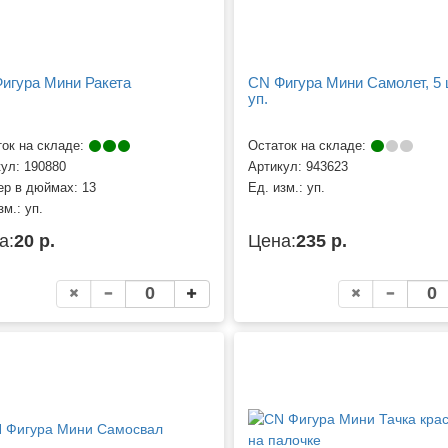
игура Мини Ракета
CN Фигура Мини Самолет, 5 
уп.
ок на складе:
Остаток на складе:
кул:
190880
Артикул:
943623
ер в дюймах:
13
Ед. изм.:
уп.
зм.:
уп.
а:
20 р.
Цена:
235 р.