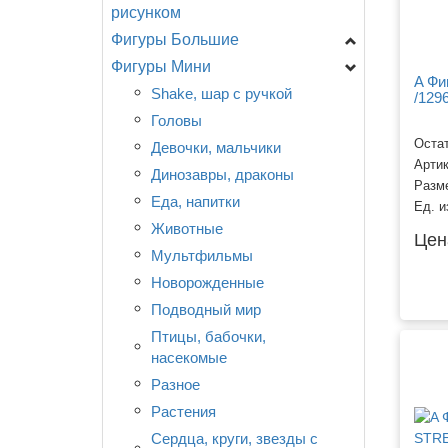
рисунком
Сердца
F - ФлексМетал
Фигуры Большие
День Рождения
(ИСПАНИЯ)
Круги
Фигуры Мини
Новорождённым
Головы
GR - Италия
Специальные
CTI - США
A Фи
Разное
Девочки, мальчики...
Shake, шар с ручкой
/129
CN - Китай
Любовь, свадьба.
День рождения
Головы
Разное
Остат
Детская тематика,
Еда, напитки
Девочки, мальчики
Арти
мультфильмы.
Животные
Динозавры, драконы
Разм
События, праздники.
Любовь, свадьба
Еда, напитки
Ед. и
Смайлы, улыбки.
Морские обитатели
Животные
Цен
Поздравляю!
Мультфильмы, сказки ...
Мультфильмы
Новорождённые
Новорожденные
Птицы, насекомые
Подводный мир
Разное
Птицы, бабочки,
насекомые
Растения
Разное
Транспорт
Растения
Сердца, круги, звезды с