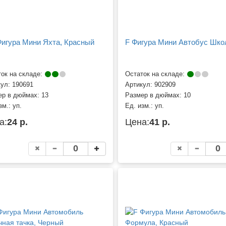
игура Мини Яхта, Красный
F Фигура Мини Автобус Шк
ок на складе:
Остаток на складе:
кул:
190691
Артикул:
902909
ер в дюймах:
13
Размер в дюймах:
10
зм.:
уп.
Ед. изм.:
уп.
а:
24 р.
Цена:
41 р.