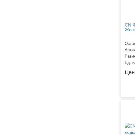
CN Ф
Жел
Остат
Арти
Разм
Ед. и
Цен