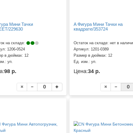
гура Мини Тачки
A Фигура Мини Тачки на
ET/229630
квадрате/353724
ок на складе:
Остаток на складе: нет в налич
кул:
1206-0524
Артикул:
1201-0389
ер в дюймах:
12
Размер в дюймах:
12
зм.:
уп.
Ед. изм.:
уп.
а:
98 р.
Цена:
34 р.