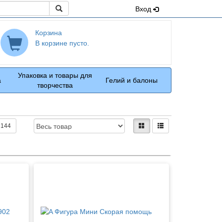
Поиск
Вход
Корзина
В корзине пусто.
Упаковка и товары для
а
Гелий и балоны
творчества
Доступность:
Вид:
плитками
рядами
144