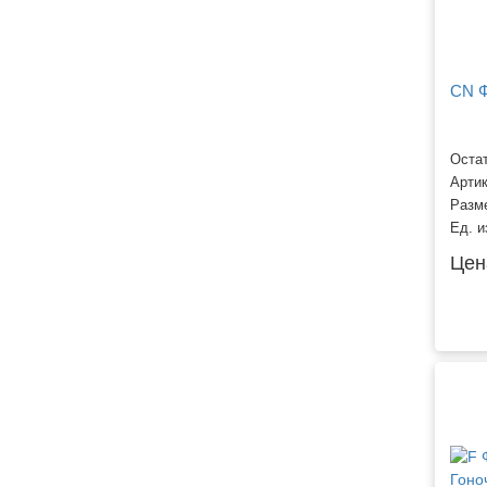
CN Ф
Остат
Арти
Разм
Ед. и
Цен