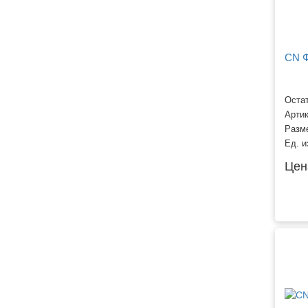
CN Ф
Остат
Арти
Разм
Ед. и
Цен