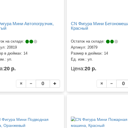
игура Мини Автопогрузчик,
CN Фигура Мини Бетономеш
тый
Красный
ок на складе:
Остаток на складе:
кул:
20819
Артикул:
20879
ер в дюймах:
14
Размер в дюймах:
14
зм.:
уп.
Ед. изм.:
уп.
а:
20 р.
Цена:
20 р.