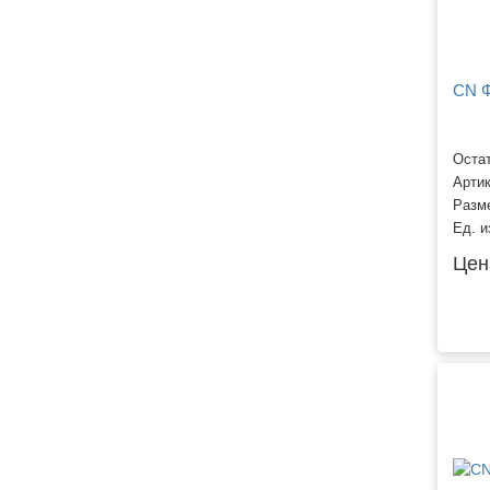
CN Ф
Остат
Арти
Разм
Ед. и
Цен