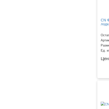
CN Ф
лодк
Остат
Арти
Разм
Ед. и
Цен