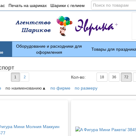
Поиск
нас
Печать на шариках
Шарики с гелием
по
товарам
Оборудование и расходники для
Товары для праздник
ые
оформления
спорт
Кол-во:
1
2
18
36
72
е
по наименованию
по фирме
по размеру
ары