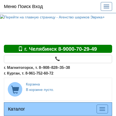
Основное
Меню Поиск Вход
Разве
меню
меню
по
сайту
г. Челябинск 8-9000-70-29-49
г. Магнитогорск, т. 8–908–828–35–38
г. Курган, т. 8-961-752-60-72
Корзина
В корзине пусто.
Каталог
Каталог
Разверн
меню