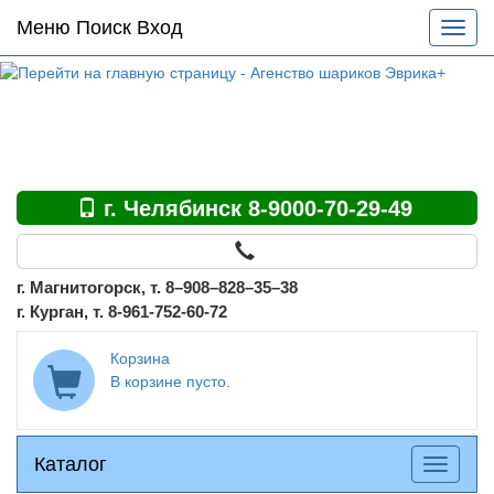
Основное
Меню Поиск Вход
Разве
меню
меню
по
сайту
г. Челябинск 8-9000-70-29-49
г. Магнитогорск, т. 8–908–828–35–38
г. Курган, т. 8-961-752-60-72
Корзина
В корзине пусто.
Каталог
Каталог
Разверн
меню