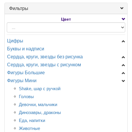
Фильтры
Цвет
Цифры
Буквы и надписи
Цифры Мини
Сердца, круги, звезды без рисунка
Цифры на подставке
Сердца, круги, звезды с рисунком
A - Анаграмм (США)
Звезды
Фигуры Большие
AG - Agura
Сердца
День Рождения
Фигуры Мини
F - ФлексМетал (ИСПАНИЯ)
Круги
Новорождённым
Головы
GR - Италия
Специальные
Разное
Девочки, мальчики...
Shake, шар с ручкой
CTI - США
CN - Китай
Любовь, свадьба.
День рождения
Головы
Разное
Детская тематика, мультфильмы.
Еда, напитки
Девочки, мальчики
События, праздники.
Животные
Динозавры, драконы
Смайлы, улыбки.
Любовь, свадьба
Еда, напитки
Поздравляю!
Морские обитатели
Животные