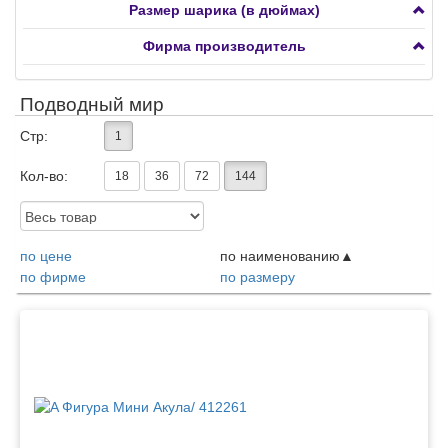
Размер шарика (в дюймах)
Фигуры большие
Фирма производитель
Сердца, круги, звезды, снежинки
Фигуры ходячие
Подводный мир
Стр:
1
Кол-во:
18
36
72
144
Доступность:
по цене
по наименованию
по фирме
по размеру
Товары