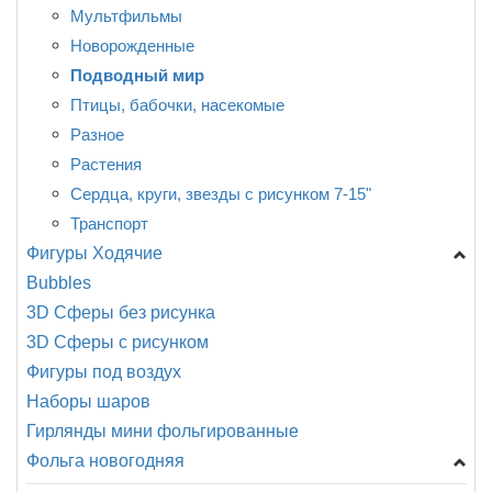
Мультфильмы, сказки ...
Мультфильмы
Новорождённые
Новорожденные
Птицы, насекомые
Подводный мир
Разное
Птицы, бабочки, насекомые
Растения
Разное
Транспорт
Растения
Сердца, круги, звезды с рисунком 7-15"
Транспорт
Фигуры Ходячие
Bubbles
A -Анаграмм
3D Сферы без рисунка
CN -Китай
3D Сферы с рисунком
Разное
Фигуры под воздух
Наборы шаров
Гирлянды мини фольгированные
Фольга новогодняя
Фигуры мини