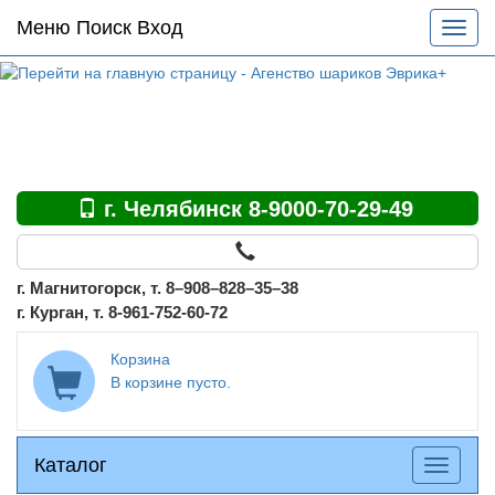
Основное
Меню Поиск Вход
Разве
меню
меню
по
сайту
г. Челябинск 8-9000-70-29-49
г. Магнитогорск, т. 8–908–828–35–38
г. Курган, т. 8-961-752-60-72
Корзина
В корзине пусто.
Каталог
Каталог
Разверн
меню