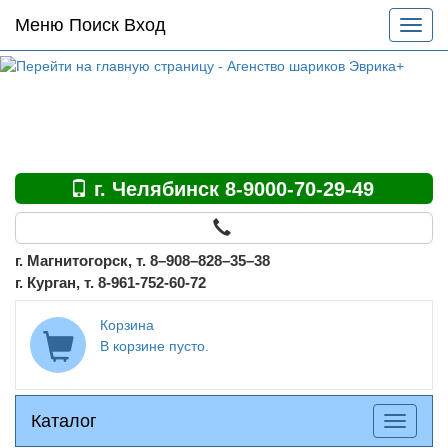
Основное
Меню Поиск Вход
Разве
меню
меню
по
сайту
г. Челябинск 8-9000-70-29-49
г. Магнитогорск, т. 8–908–828–35–38
г. Курган, т. 8-961-752-60-72
Корзина
В корзине пусто.
Каталог
Каталог
Разверн
меню