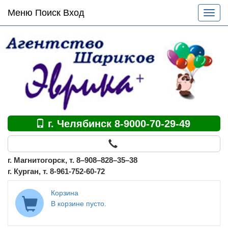
Основное
Меню Поиск Вход
Разве
меню
меню
по
сайту
г. Челябинск 8-9000-70-29-49
г. Магнитогорск, т. 8–908–828–35–38
г. Курган, т. 8-961-752-60-72
Корзина
В корзине пусто.