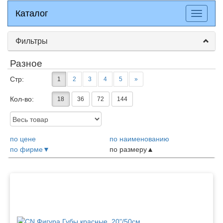
Каталог
Каталог
Разверн
меню
Фильтры
Разное
Стр:
1
2
3
4
5
»
Кол-во:
18
36
72
144
Доступность:
по цене
по наименованию
по фирме
по размеру
Товары